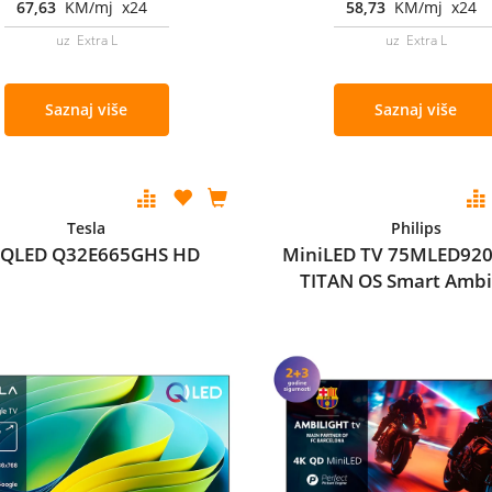
67,63
KM/mj x24
58,73
KM/mj x24
uz Extra L
uz Extra L
Saznaj više
Saznaj više
Tesla
Philips
 QLED Q32E665GHS HD
MiniLED TV 75MLED920
TITAN OS Smart Ambi