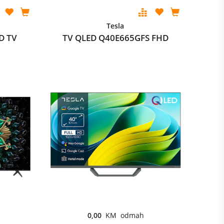
Tesla
D TV
TV QLED Q40E665GFS FHD
0,00
KM odmah