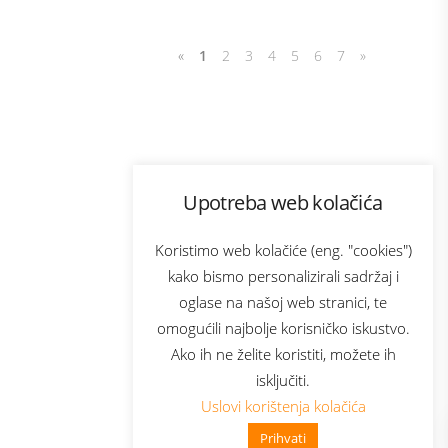
«
1
2
3
4
5
6
7
»
Program lojalnosti
Upotreba web kolačića
com
Bonus plus
sluga
Prijava za newsletter
Koristimo web kolačiće (eng. "cookies")
kako bismo personalizirali sadržaj i
oglase na našoj web stranici, te
elecom
omogućili najbolje korisničko iskustvo.
Ako ih ne želite koristiti, možete ih
isključiti.
Uslovi korištenja kolačića
Prihvati
👋 Zdravo, kako mogu pomoći?