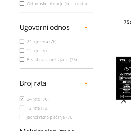
Gotovinsko plaćanje (bez paketa)
75
Ugovorni odnos
24 mjeseca
(76)
12 mjeseci
Bez obaveznog trajanja
(76)
Broj rata
24 rate
(76)
12 rata
(76)
Jednokratno plaćanje
(76)