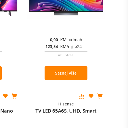
0,00
KM odmah
123,54
KM/mj x24
uz Extra L
Saznaj više
Hisense
 Nano
TV LED 65A6S, UHD, Smart