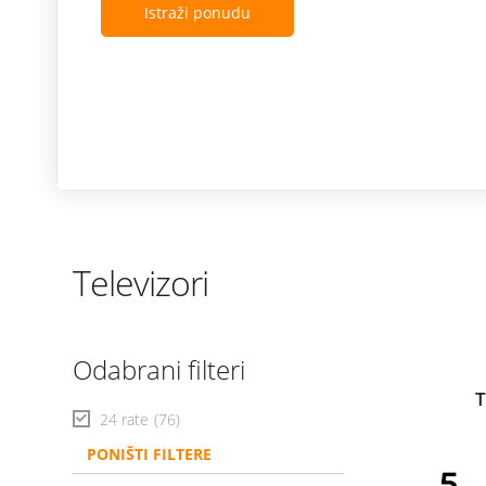
Istraži ponudu
Televizori
Odabrani filteri
T
24 rate
(76)
PONIŠTI FILTERE