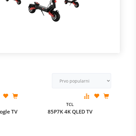
R
m
M
v
TCL
ogle TV
85P7K 4K QLED TV