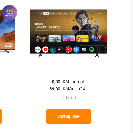
0,00
KM odmah
89,00
KM/mj x24
uz Extra L
Saznaj više