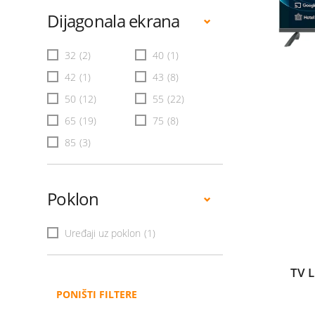
Dijagonala ekrana
32
(2)
40
(1)
42
(1)
43
(8)
50
(12)
55
(22)
65
(19)
75
(8)
85
(3)
Poklon
Uređaji uz poklon
(1)
TV 
PONIŠTI FILTERE