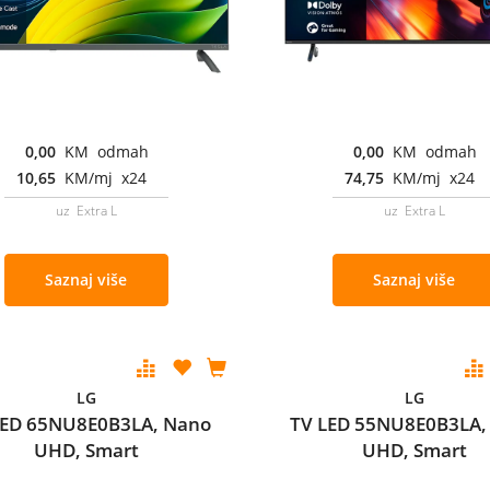
0,00
KM odmah
0,00
KM odmah
10,65
KM/mj x24
74,75
KM/mj x24
uz Extra L
uz Extra L
Saznaj više
Saznaj više
LG
LG
LED 65NU8E0B3LA, Nano
TV LED 55NU8E0B3LA,
UHD, Smart
UHD, Smart