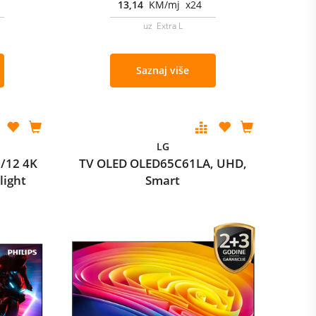
13,14
KM/mj x24
uz Extra L
Saznaj više
LG
/12 4K
TV OLED OLED65C61LA, UHD,
light
Smart