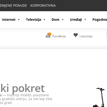
IZMJENE PONUDE
KORPORATIVNA
Internet
Televizija
Dom
Uređaji
Pogodno
0
Poređenje
Lista želja
ki pokret
a
— snažniji modeli, pouzdane
 gradsku vožnju. Za sve koji žele
oz grad.