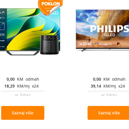
0,00
KM odmah
0,00
KM odmah
18,29
KM/mj x24
39,14
KM/mj x24
uz Extra L
uz Extra L
Saznaj više
Saznaj više