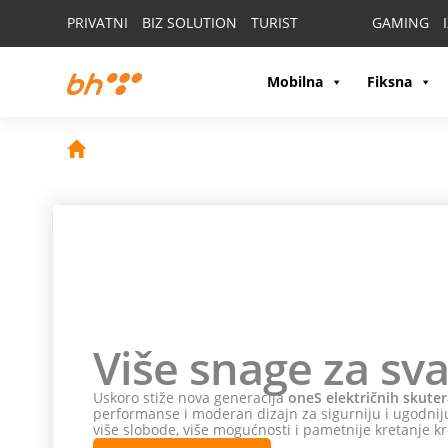
PRIVATNI
BIZ SOLUTION
TURIST
GAMING
Mobilna
Fiksna
Više snage za sva
Uskoro stiže nova generacija
oneS električnih skuter
performanse i moderan dizajn za sigurniju i ugodniju
više slobode, više mogućnosti i pametnije kretanje kr