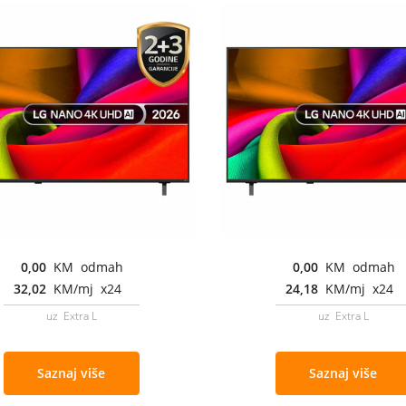
0,00
KM odmah
0,00
KM odmah
32,02
KM/mj x24
24,18
KM/mj x24
uz Extra L
uz Extra L
Saznaj više
Saznaj više