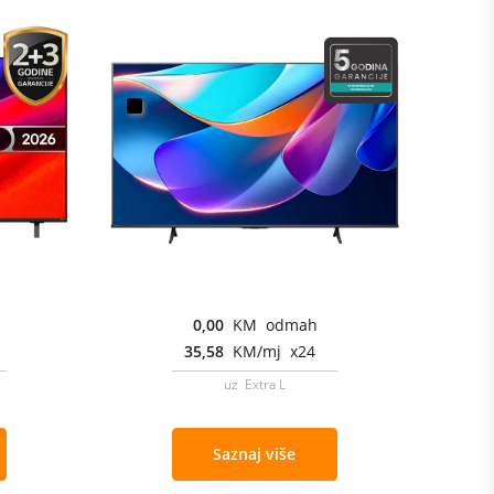
0,00
KM odmah
35,58
KM/mj x24
uz Extra L
Saznaj više