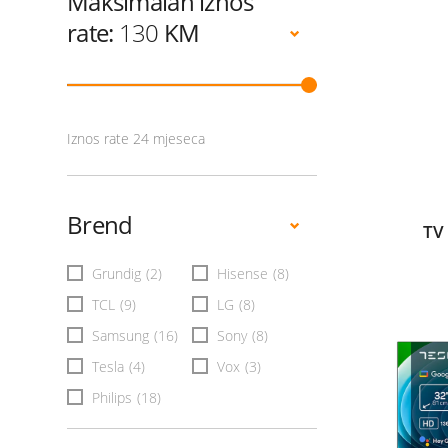
Maksimalan iznos
rate:
130
KM
Iznos rate 24 mjeseca
Brend
TV
Grundig
(2)
Hisense
(8)
TCL
(9)
LG
(8)
Samsung
(16)
Sony
(8)
Tesla
(4)
Vox
(3)
Philips
(18)