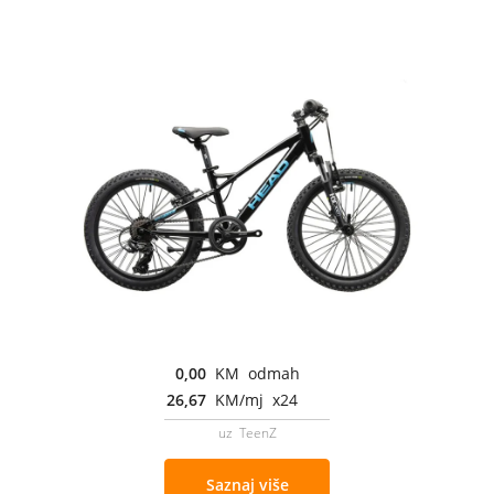
0,00
KM odmah
26,67
KM/mj x24
uz TeenZ
Saznaj više