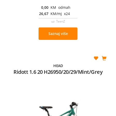
0,00
KM odmah
26,67
KM/mj x24
uz TeenZ
Saznaj više
HEAD
Ridott 1.6 20 H26950/20/29/Mint/Grey