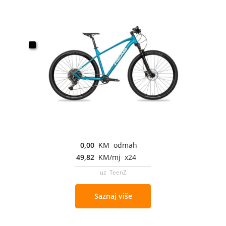
0,00
KM odmah
49,82
KM/mj x24
uz TeenZ
Saznaj više