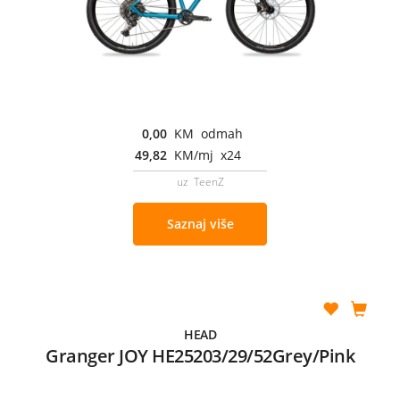
0,00
KM odmah
49,82
KM/mj x24
uz TeenZ
Saznaj više
HEAD
Granger JOY HE25203/29/52Grey/Pink