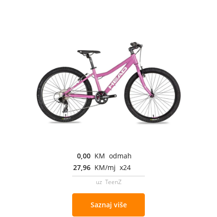
0,00
KM odmah
27,96
KM/mj x24
uz TeenZ
Saznaj više