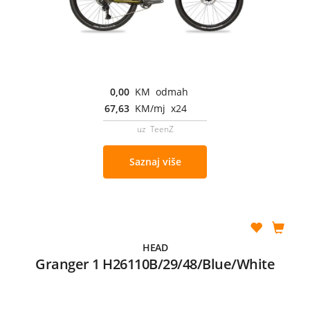
0,00
KM odmah
67,63
KM/mj x24
uz TeenZ
Saznaj više
HEAD
Granger 1 H26110B/29/48/Blue/White