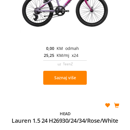
0,00
KM odmah
25,25
KM/mj x24
uz TeenZ
Saznaj više
HEAD
Lauren 1.5 24 H26930/24/34/Rose/White