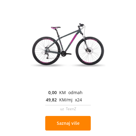
0,00
KM odmah
49,82
KM/mj x24
uz TeenZ
Saznaj više