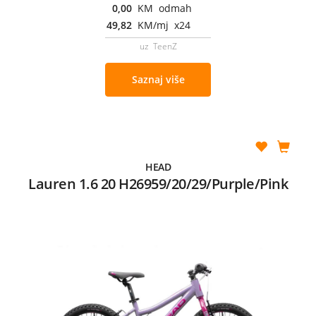
0,00
KM odmah
49,82
KM/mj x24
uz TeenZ
Saznaj više
HEAD
Lauren 1.6 20 H26959/20/29/Purple/Pink