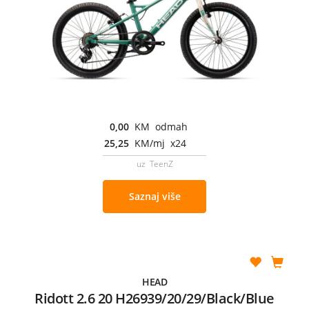
0,00
KM odmah
25,25
KM/mj x24
uz TeenZ
Saznaj više
HEAD
Ridott 2.6 20 H26939/20/29/Black/Blue