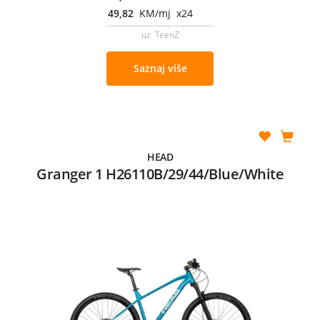
49,82
KM/mj x24
uz TeenZ
Saznaj više
HEAD
Granger 1 H26110B/29/44/Blue/White