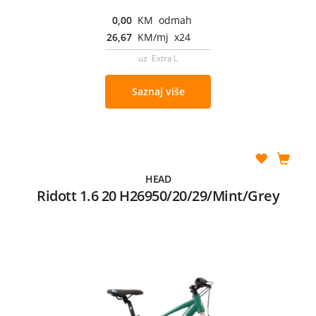
0,00
KM odmah
26,67
KM/mj x24
uz Extra L
Saznaj više
HEAD
Ridott 1.6 20 H26950/20/29/Mint/Grey