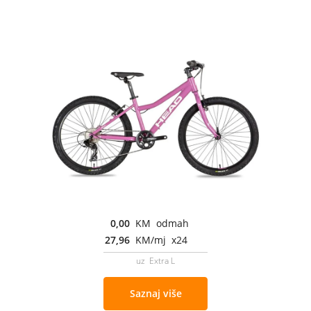
0,00
KM odmah
27,96
KM/mj x24
uz Extra L
Saznaj više