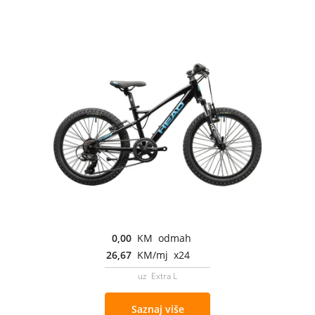
0,00
KM odmah
26,67
KM/mj x24
uz Extra L
Saznaj više