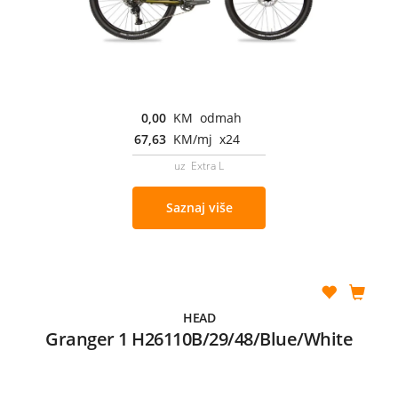
0,00
KM odmah
67,63
KM/mj x24
uz Extra L
Saznaj više
HEAD
Granger 1 H26110B/29/48/Blue/White