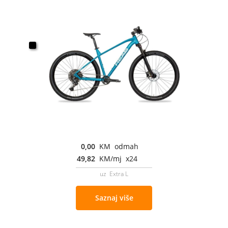
0,00
KM odmah
49,82
KM/mj x24
uz Extra L
Saznaj više