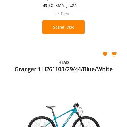
49,82
KM/mj x24
uz Extra L
Saznaj više
HEAD
Granger 1 H26110B/29/44/Blue/White