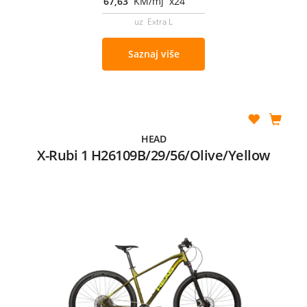
67,63
KM/mj x24
uz Extra L
Saznaj više
HEAD
X-Rubi 1 H26109B/29/56/Olive/Yellow