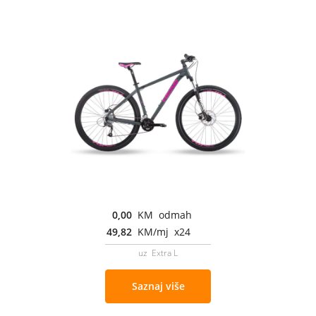
0,00
KM odmah
49,82
KM/mj x24
uz Extra L
Saznaj više