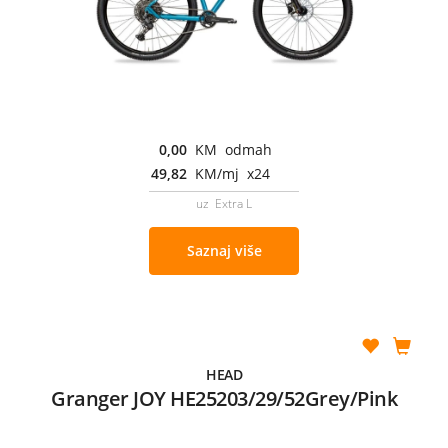
0,00
KM odmah
49,82
KM/mj x24
uz Extra L
Saznaj više
HEAD
Granger JOY HE25203/29/52Grey/Pink