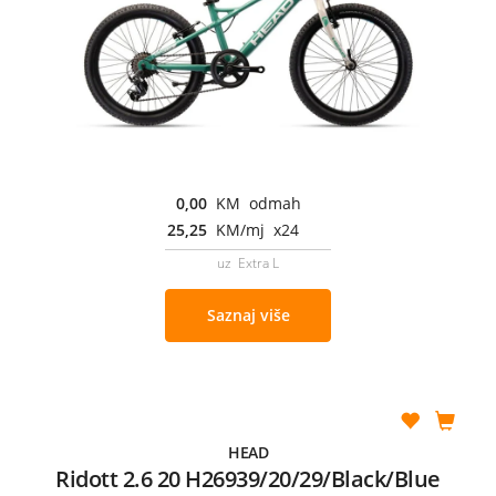
0,00
KM odmah
25,25
KM/mj x24
uz Extra L
Saznaj više
HEAD
Ridott 2.6 20 H26939/20/29/Black/Blue