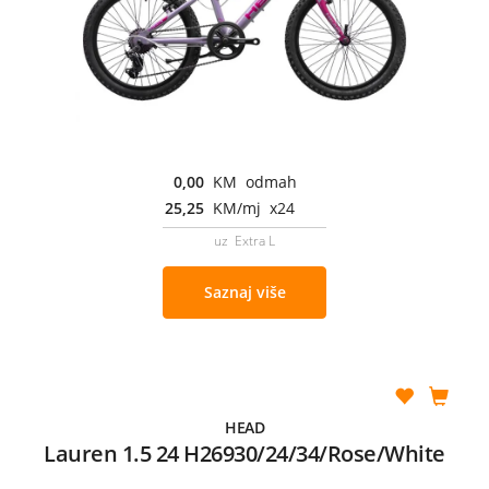
0,00
KM odmah
25,25
KM/mj x24
uz Extra L
Saznaj više
HEAD
Lauren 1.5 24 H26930/24/34/Rose/White