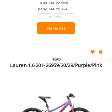
0,00
KM odmah
49,82
KM/mj x24
uz Extra L
Saznaj više
HEAD
Lauren 1.6 20 H26959/20/29/Purple/Pink