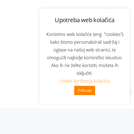
Upotreba web kolačića
Koristimo web kolačiće (eng. "cookies")
kako bismo personalizirali sadržaj i
oglase na našoj web stranici, te
omogućili najbolje korisničko iskustvo.
Ako ih ne želite koristiti, možete ih
isključiti.
Uslovi korištenja kolačića
Prihvati