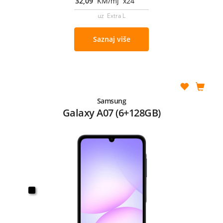
32,09
KM/mj x24
uz Extra L
Saznaj više
Samsung
Galaxy A07 (6+128GB)