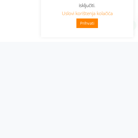
isključiti.
Uslovi korištenja kolačića
Prihvati
Administracija
Nabavke i pozivi
Karijera