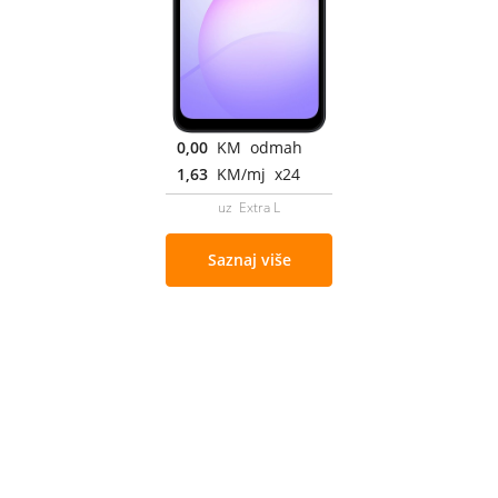
0,00
KM odmah
1,63
KM/mj x24
uz Extra L
Saznaj više