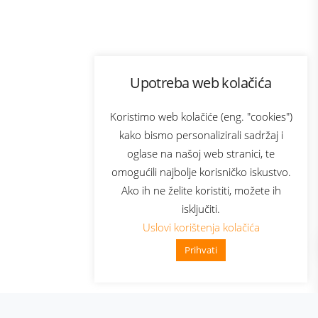
Program lojalnosti
Upotreba web kolačića
com
Bonus plus
sluga
Prijava za newsletter
Koristimo web kolačiće (eng. "cookies")
kako bismo personalizirali sadržaj i
oglase na našoj web stranici, te
elecom
omogućili najbolje korisničko iskustvo.
Ako ih ne želite koristiti, možete ih
isključiti.
Uslovi korištenja kolačića
Prihvati
👋 Zdravo, kako mogu pomoći?