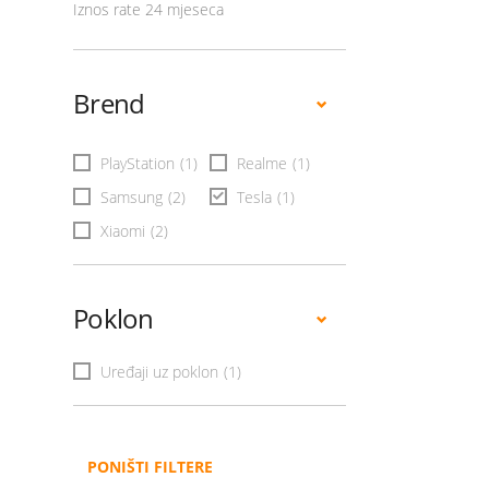
Iznos rate 24 mjeseca
Brend
PlayStation
(1)
Realme
(1)
Samsung
(2)
Tesla
(1)
Xiaomi
(2)
Poklon
Uređaji uz poklon
(1)
PONIŠTI FILTERE