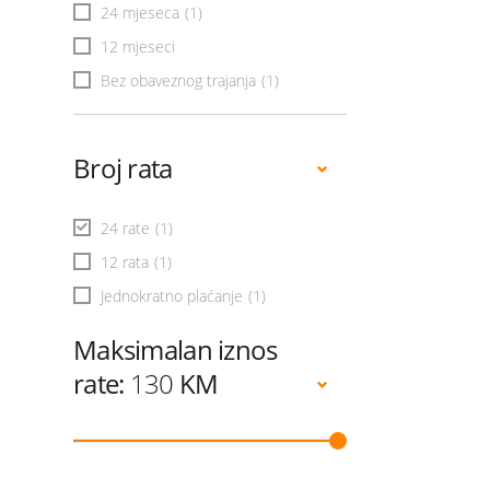
24 mjeseca
(1)
12 mjeseci
Bez obaveznog trajanja
(1)
Broj rata
24 rate
(1)
12 rata
(1)
Jednokratno plaćanje
(1)
Maksimalan iznos
rate:
130
KM