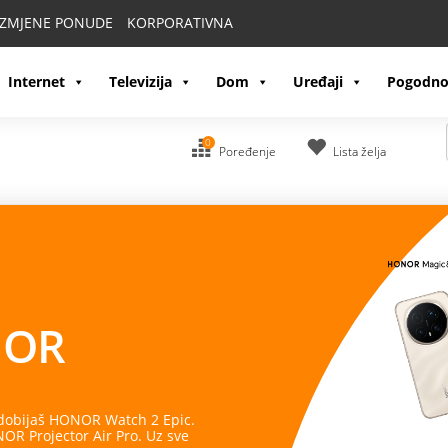
IZMJENE PONUDE
KORPORATIVNA
Internet
Televizija
Dom
Uređaji
Pogodno
0
Poređenje
Lista želja
OR
 dobijaš HONOR Watch 2 Epic.
R Projector Air Pro. Uz sve