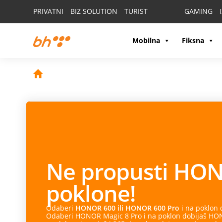
PRIVATNI
BIZ SOLUTION
TURIST
GAMING
Mobilna
Fiksna
Ne propusti
HON
poklone!
Odaberi
HONOR 600 ili HONOR 600 Pro
i na poklon
Odaberi HONOR Magic 8 Pro i na poklon dobijaš HONO