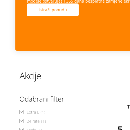
modele ostvaruješ i 365 dana besplatne zamjene ekr
Istraži ponudu
Akcije
Odabrani filteri
T
Extra L
(1)
24 rate
(1)