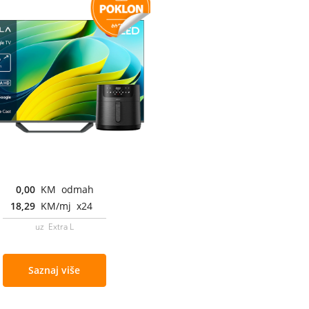
0,00
KM odmah
18,29
KM/mj x24
uz Extra L
Saznaj više