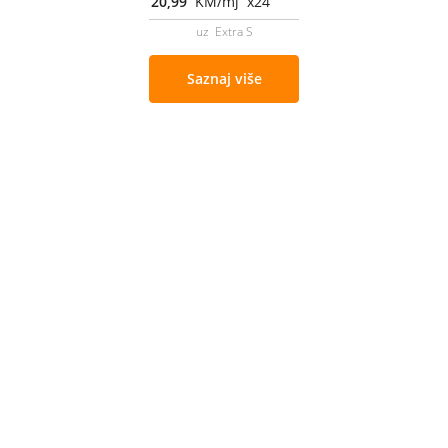
20,99
KM/mj x24
uz Extra S
Saznaj više