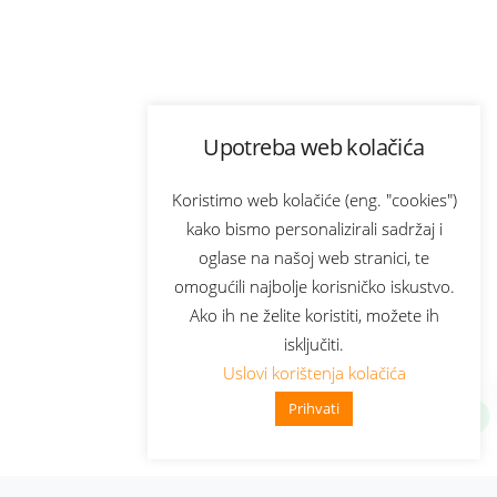
Upotreba web kolačića
Koristimo web kolačiće (eng. "cookies")
kako bismo personalizirali sadržaj i
oglase na našoj web stranici, te
omogućili najbolje korisničko iskustvo.
Ako ih ne želite koristiti, možete ih
isključiti.
Uslovi korištenja kolačića
Prihvati