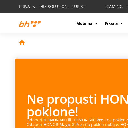
PRIVATNI
BIZ SOLUTION
TURIST
GAMING
Mobilna
Fiksna
Ne propusti
HON
poklone!
Odaberi
HONOR 600 ili HONOR 600 Pro
i na poklon
Odaberi HONOR Magic 8 Pro i na poklon dobijaš HONO