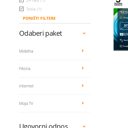
24 rate
(1)
Tesla
(1)
PONIŠTI FILTERE
Odaberi paket
Mobilna
Fiksna
Internet
Moja TV
Ugovorni odnos