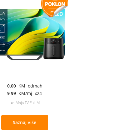
0,00
KM odmah
9,99
KM/mj x24
uz Moja TV Full M
Saznaj više