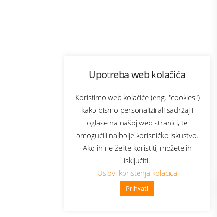
Program lojalnosti
Upotreba web kolačića
com
Bonus plus
sluga
Prijava za newsletter
Koristimo web kolačiće (eng. "cookies")
kako bismo personalizirali sadržaj i
oglase na našoj web stranici, te
elecom
omogućili najbolje korisničko iskustvo.
Ako ih ne želite koristiti, možete ih
isključiti.
Uslovi korištenja kolačića
Prihvati
👋 Zdravo, kako mogu pomoći?