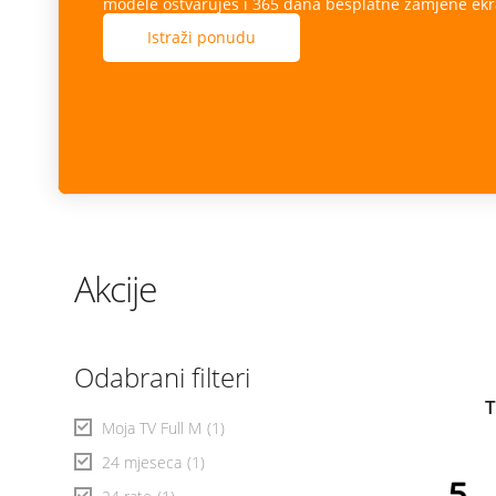
modele ostvaruješ i 365 dana besplatne zamjene ekr
Istraži ponudu
Akcije
Odabrani filteri
T
Moja TV Full M
(1)
24 mjeseca
(1)