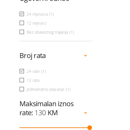
24 mjeseca
(1)
12 mjeseci
Bez obaveznog trajanja
(1)
Broj rata
24 rate
(1)
12 rata
Jednokratno plaćanje
(1)
Maksimalan iznos
rate:
130
KM