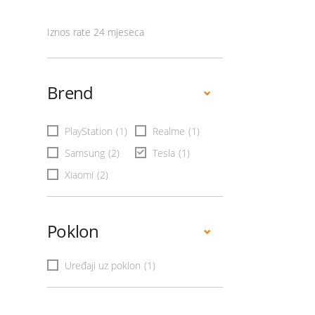
Iznos rate 24 mjeseca
Brend
PlayStation
(1)
Realme
(1)
Samsung
(2)
Tesla
(1)
Xiaomi
(2)
Poklon
Uređaji uz poklon
(1)