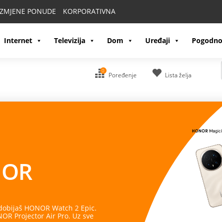
IZMJENE PONUDE
KORPORATIVNA
Internet
Televizija
Dom
Uređaji
Pogodno
0
Poređenje
Lista želja
OR
 dobijaš HONOR Watch 2 Epic.
R Projector Air Pro. Uz sve