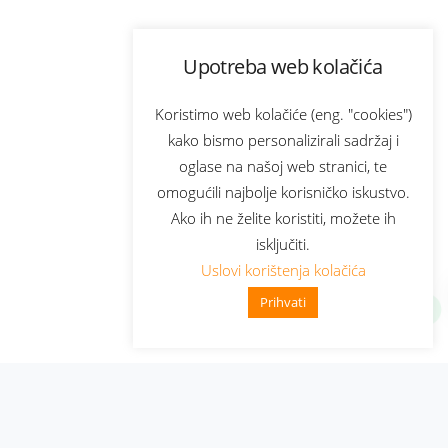
Upotreba web kolačića
Koristimo web kolačiće (eng. "cookies")
kako bismo personalizirali sadržaj i
oglase na našoj web stranici, te
omogućili najbolje korisničko iskustvo.
Ako ih ne želite koristiti, možete ih
isključiti.
Uslovi korištenja kolačića
Prihvati