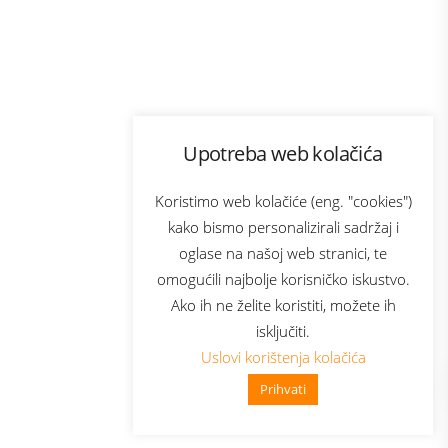
Program lojalnosti
Upotreba web kolačića
com
Bonus plus
sluga
Prijava za newsletter
Koristimo web kolačiće (eng. "cookies")
kako bismo personalizirali sadržaj i
oglase na našoj web stranici, te
elecom
omogućili najbolje korisničko iskustvo.
Ako ih ne želite koristiti, možete ih
isključiti.
Uslovi korištenja kolačića
Prihvati
👋 Zdravo, kako mogu pomoći?