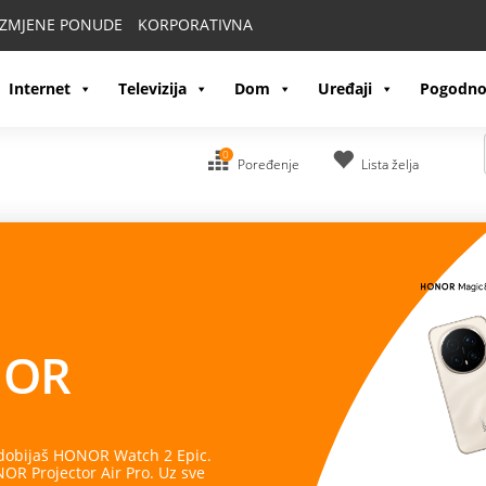
IZMJENE PONUDE
KORPORATIVNA
Internet
Televizija
Dom
Uređaji
Pogodno
0
Poređenje
Lista želja
OR
 dobijaš HONOR Watch 2 Epic.
R Projector Air Pro. Uz sve