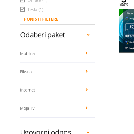
24 rate
(1)
Tesla
(1)
PONIŠTI FILTERE
Odaberi paket
Mobilna
Fiksna
Internet
Moja TV
Ugovorni odnos