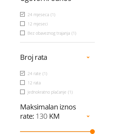
24 mjeseca
(1)
12 mjeseci
Bez obaveznog trajanja
(1)
Broj rata
24 rate
(1)
12 rata
Jednokratno plaćanje
(1)
Maksimalan iznos
rate:
130
KM