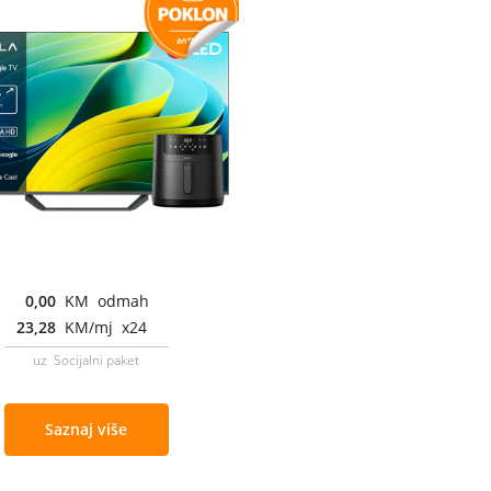
0,00
KM odmah
23,28
KM/mj x24
uz Socijalni paket
Saznaj više