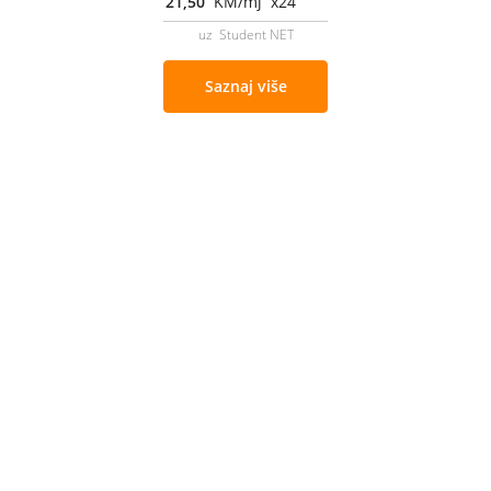
21,50
KM/mj x24
uz Student NET
Saznaj više