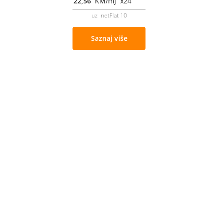
22,56
KM/mj x24
uz netFlat 10
Saznaj više