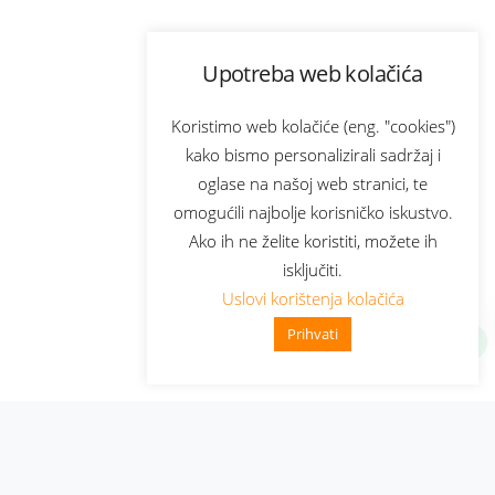
Upotreba web kolačića
Koristimo web kolačiće (eng. "cookies")
kako bismo personalizirali sadržaj i
oglase na našoj web stranici, te
omogućili najbolje korisničko iskustvo.
Ako ih ne želite koristiti, možete ih
isključiti.
Uslovi korištenja kolačića
Prihvati