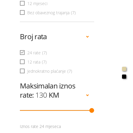
12 mjeseci
Bez obaveznog trajanja
(7)
Broj rata
24 rate
(7)
12 rata
(7)
Jednokratno plaćanje
(7)
Maksimalan iznos
rate:
130
KM
Iznos rate 24 mjeseca