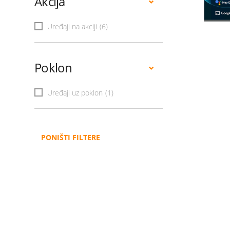
Akcija
Uređaji na akciji
(6)
Poklon
Uređaji uz poklon
(1)
PONIŠTI FILTERE
Administracija
B2B