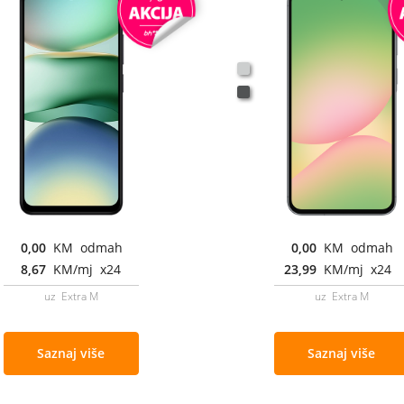
0,00
KM odmah
0,00
KM odmah
8,67
KM/mj x24
23,99
KM/mj x24
uz Extra M
uz Extra M
Saznaj više
Saznaj više