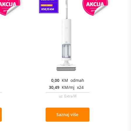
0,00
KM odmah
30,49
KM/mj x24
uz Extra M
Saznaj više