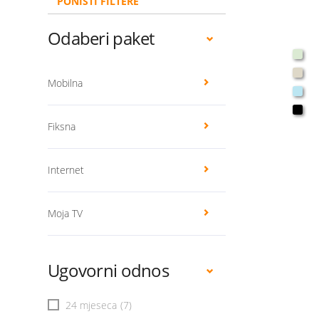
PONIŠTI FILTERE
Odaberi paket
Mobilna
Fiksna
Internet
Moja TV
Ugovorni odnos
24 mjeseca
(7)