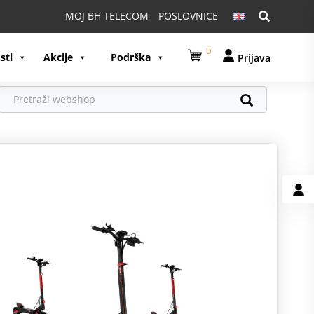
Pretraga:
MOJ BH TELECOM
POSLOVNICE
0
sti
Akcije
Podrška
Prijava
U
A
S
G
K
M
O
z
S
p
p
p
O
O
K
D
I
P
p
z
1
v
O
A
n
p