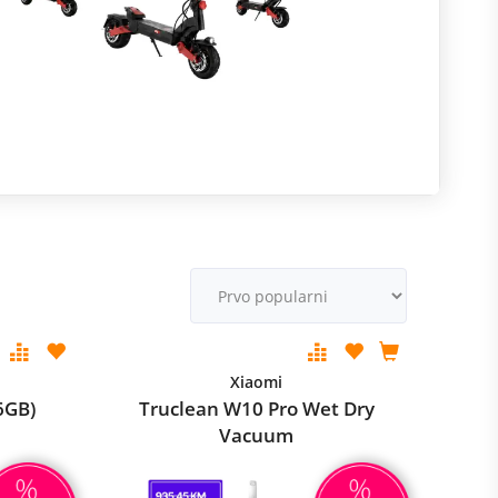
R
m
M
v
Xiaomi
6GB)
Truclean W10 Pro Wet Dry
Vacuum