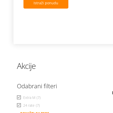
Istraži ponudu
Akcije
Odabrani filteri
Extra M
(7)
24 rate
(7)