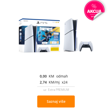
0,00
KM odmah
2,74
KM/mj x24
uz Extra PREMIUM
Saznaj više