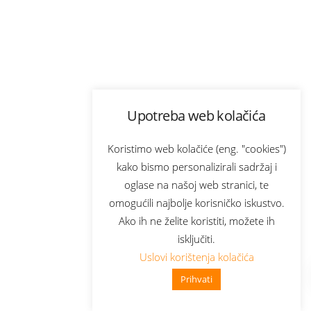
Upotreba web kolačića
Koristimo web kolačiće (eng. "cookies")
kako bismo personalizirali sadržaj i
oglase na našoj web stranici, te
omogućili najbolje korisničko iskustvo.
Ako ih ne želite koristiti, možete ih
isključiti.
Uslovi korištenja kolačića
Prihvati