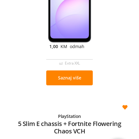
1,00
KM odmah
uz Extra XXL
Saznaj više
PlayStation
5 Slim E chassis + Fortnite Flowering
Chaos VCH