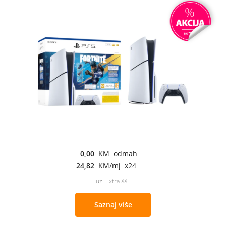
0,00
KM odmah
24,82
KM/mj x24
uz Extra XXL
Saznaj više