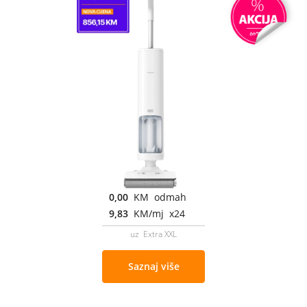
0,00
KM odmah
9,83
KM/mj x24
uz Extra XXL
Saznaj više