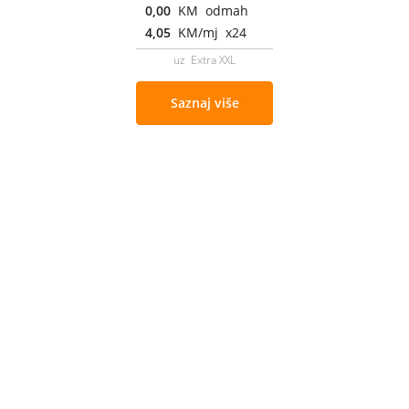
0,00
KM odmah
4,05
KM/mj x24
uz Extra XXL
Saznaj više