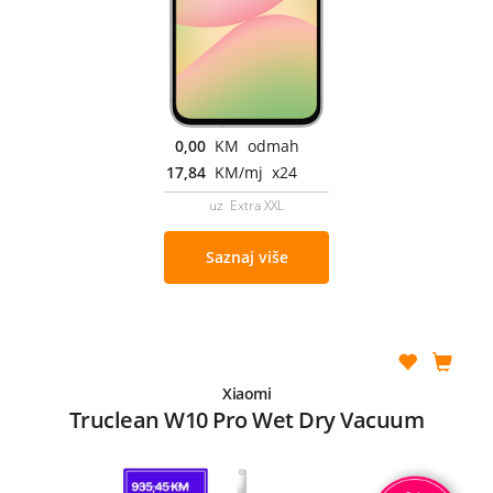
0,00
KM odmah
17,84
KM/mj x24
uz Extra XXL
Saznaj više
Xiaomi
Truclean W10 Pro Wet Dry Vacuum