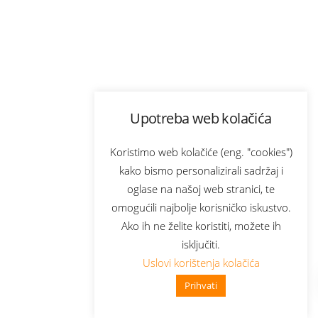
Upotreba web kolačića
Koristimo web kolačiće (eng. "cookies")
kako bismo personalizirali sadržaj i
oglase na našoj web stranici, te
omogućili najbolje korisničko iskustvo.
Ako ih ne želite koristiti, možete ih
isključiti.
Uslovi korištenja kolačića
Prihvati