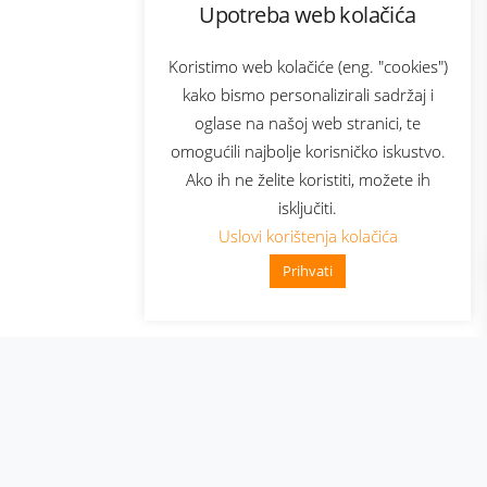
Upotreba web kolačića
com
Bonus plus
sluga
Prijava za newsletter
Koristimo web kolačiće (eng. "cookies")
kako bismo personalizirali sadržaj i
oglase na našoj web stranici, te
elecom
omogućili najbolje korisničko iskustvo.
Ako ih ne želite koristiti, možete ih
isključiti.
Uslovi korištenja kolačića
Prihvati
👋 Zdravo, kako mogu pomoći?