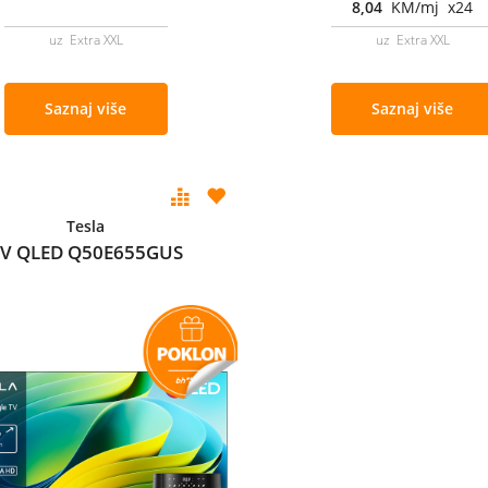
8,04
KM/mj x24
uz Extra XXL
uz Extra XXL
Saznaj više
Saznaj više
Tesla
V QLED Q50E655GUS