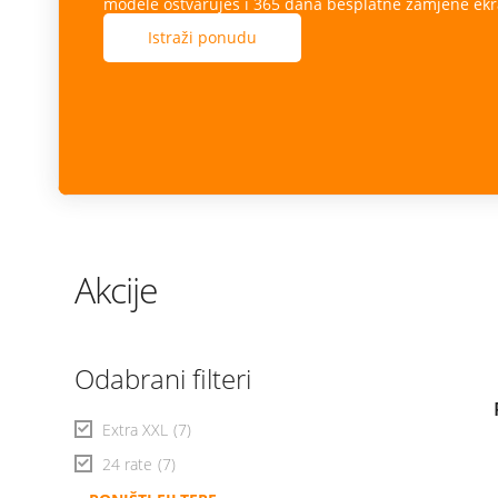
modele ostvaruješ i 365 dana besplatne zamjene ekr
Istraži ponudu
Akcije
Odabrani filteri
Extra XXL
(7)
24 rate
(7)