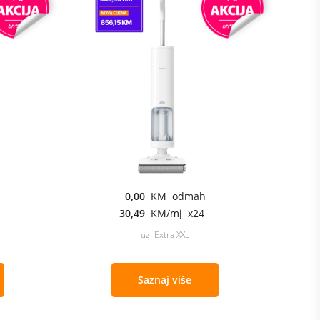
0,00
KM odmah
30,49
KM/mj x24
uz Extra XXL
Saznaj više