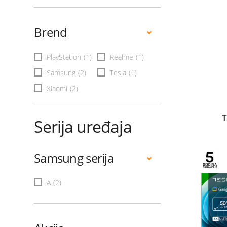
Brend
PlayStation
(1)
Realme
(1)
Samsung
(2)
Tesla
(1)
Xiaomi
(2)
T
Serija uređaja
Samsung serija
A
(2)