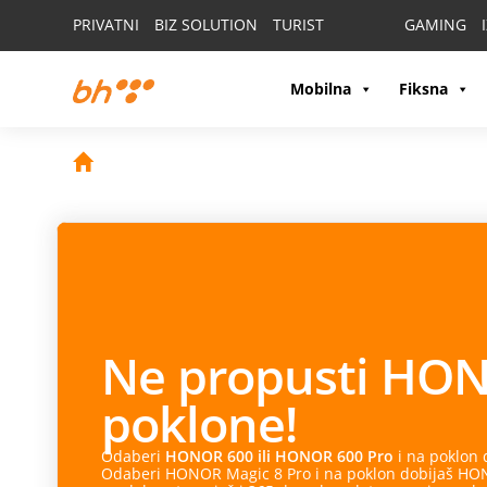
PRIVATNI
BIZ SOLUTION
TURIST
GAMING
Mobilna
Fiksna
Ne propusti
HON
poklone!
Odaberi
HONOR 600 ili HONOR 600 Pro
i na poklon
Odaberi HONOR Magic 8 Pro i na poklon dobijaš HONO