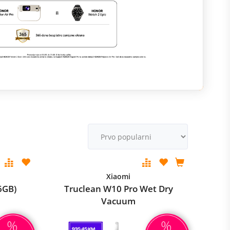
M
v
Xiaomi
6GB)
Truclean W10 Pro Wet Dry
Vacuum