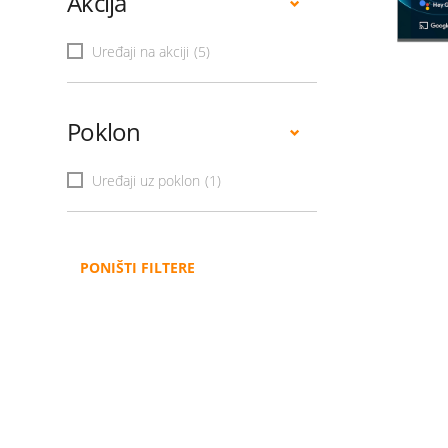
Akcija
Uređaji na akciji
(5)
Poklon
Uređaji uz poklon
(1)
PONIŠTI FILTERE
Administracija
B2B