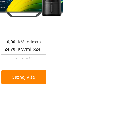
0,00
KM odmah
24,70
KM/mj x24
uz Extra XXL
Saznaj više
Cjenovnik i uslovi
Aplikacije