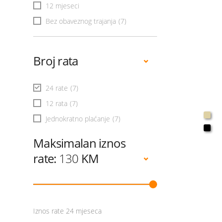
12 mjeseci
Bez obaveznog trajanja
(7)
Broj rata
24 rate
(7)
12 rata
(7)
Jednokratno plaćanje
(7)
Maksimalan iznos
rate:
130
KM
Iznos rate 24 mjeseca