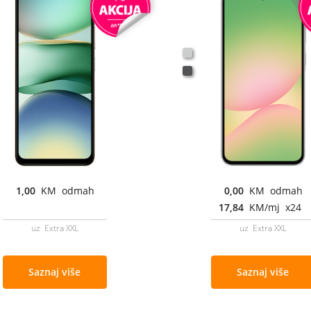
1,00
KM odmah
0,00
KM odmah
17,84
KM/mj x24
uz Extra XXL
uz Extra XXL
Saznaj više
Saznaj više