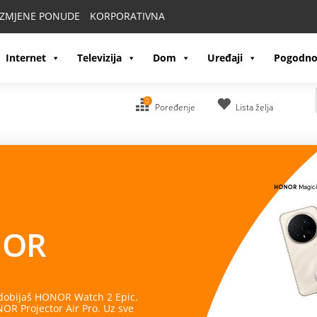
IZMJENE PONUDE
KORPORATIVNA
Internet
Televizija
Dom
Uređaji
Pogodno
0
Poređenje
Lista želja
OR
 dobijaš HONOR Watch 2 Epic.
R Projector Air Pro. Uz sve