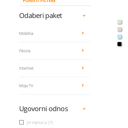
PONIŠTI FILTERE
Odaberi paket
Mobilna
Fiksna
Internet
Moja TV
Ugovorni odnos
24 mjeseca
(7)