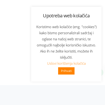
Upotreba web kolačića
Koristimo web kolačiće (eng. "cookies")
kako bismo personalizirali sadržaj i
oglase na našoj web stranici, te
omogućili najbolje korisničko iskustvo.
Ako ih ne želite koristiti, možete ih
isključiti.
Uslovi korištenja kolačića
Prihvati