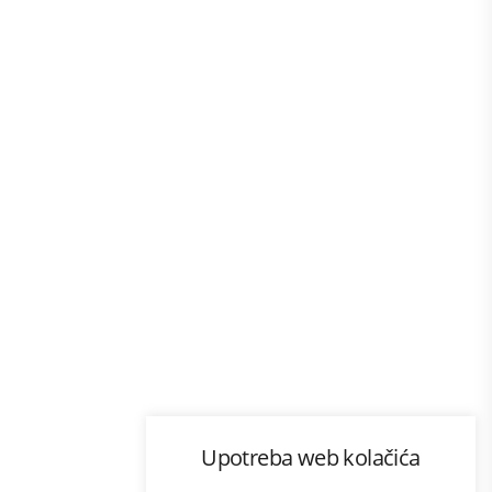
Program lojalnosti
Upotreba web kolačića
com
Bonus plus