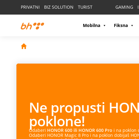
PRIVATNI
BIZ SOLUTION
TURIST
GAMING
Mobilna
Fiksna
Ne propusti
HON
poklone!
Odaberi
HONOR 600 ili HONOR 600 Pro
i na poklon
Odaberi HONOR Magic 8 Pro i na poklon dobijaš HONO