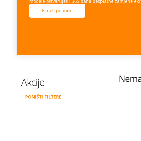
modele ostvaruješ i 365 dana besplatne zamjene ekr
Istraži ponudu
Nema 
Akcije
PONIŠTI FILTERE