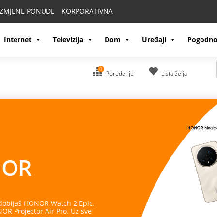
IZMJENE PONUDE
KORPORATIVNA
Internet
Televizija
Dom
Uređaji
Pogodno
0
Poređenje
Lista želja
OR
 dobijaš HONOR Watch 2 Epic.
R Projector Air Pro. Uz sve