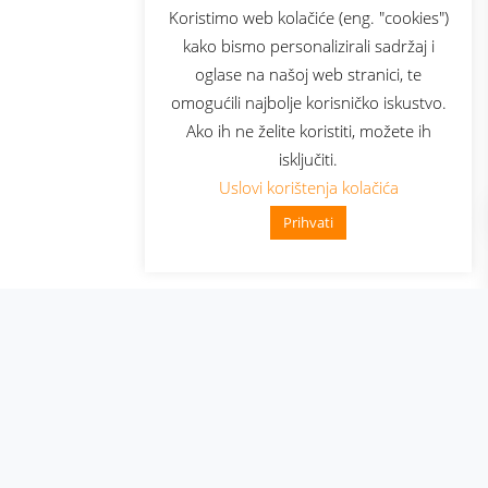
sluga
Prijava za newsletter
Koristimo web kolačiće (eng. "cookies")
kako bismo personalizirali sadržaj i
oglase na našoj web stranici, te
elecom
omogućili najbolje korisničko iskustvo.
Ako ih ne želite koristiti, možete ih
isključiti.
Uslovi korištenja kolačića
Prihvati
👋 Zdravo, kako mogu pomoći