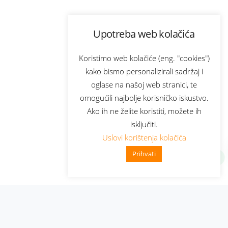
Upotreba web kolačića
Koristimo web kolačiće (eng. "cookies")
kako bismo personalizirali sadržaj i
oglase na našoj web stranici, te
omogućili najbolje korisničko iskustvo.
Ako ih ne želite koristiti, možete ih
isključiti.
Uslovi korištenja kolačića
Prihvati