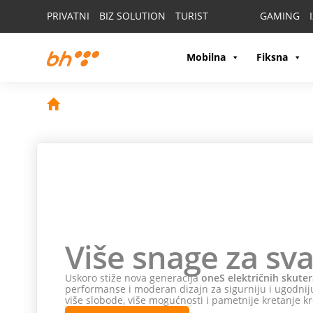
PRIVATNI
BIZ SOLUTION
TURIST
GAMING
Mobilna
Fiksna
Više snage za svak
Uskoro stiže nova generacija
oneS električnih skutera
— 
performanse i moderan dizajn za sigurniju i ugodniju gra
više slobode, više mogućnosti i pametnije kretanje kroz 