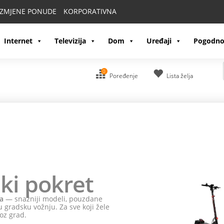
IZMJENE PONUDE
KORPORATIVNA
Internet
Televizija
Dom
Uređaji
Pogodno
0
Poređenje
Lista želja
i pokret
snažniji modeli, pouzdane
dsku vožnju. Za sve koji žele
grad.