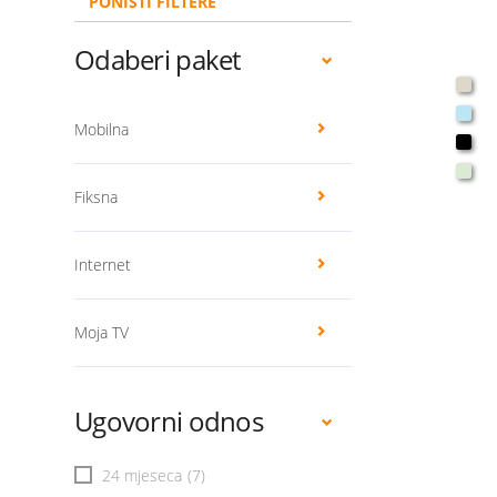
PONIŠTI FILTERE
Odaberi paket
Mobilna
Fiksna
Internet
Moja TV
Ugovorni odnos
24 mjeseca
(7)