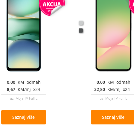
0,00
KM odmah
0,00
KM odmah
8,67
KM/mj x24
32,80
KM/mj x24
uz Moja TV Full L
uz Moja TV Full L
Saznaj više
Saznaj više