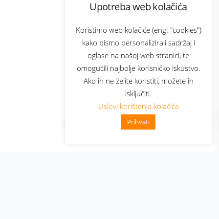
Upotreba web kolačića
com
Bonus plus
sluga
Prijava za newsletter
Koristimo web kolačiće (eng. "cookies")
kako bismo personalizirali sadržaj i
oglase na našoj web stranici, te
elecom
omogućili najbolje korisničko iskustvo.
Ako ih ne želite koristiti, možete ih
isključiti.
Uslovi korištenja kolačića
Prihvati
👋 Zdravo, kako mogu pomoći?