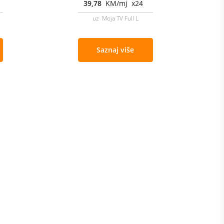
39,78
KM/mj x24
uz Moja TV Full L
Saznaj više