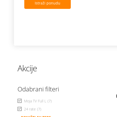
Istraži ponudu
Akcije
Odabrani filteri
Moja TV Full L
(7)
24 rate
(7)