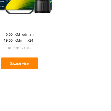
0,00
KM odmah
19,00
KM/mj x24
uz Moja TV Full L
Saznaj više
Cjenovnik i uslovi
Aplikacije