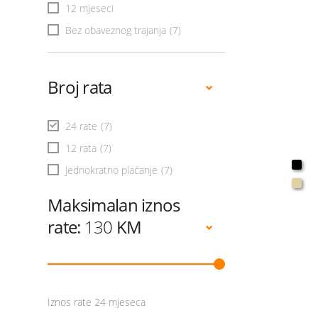
12 mjeseci
Bez obaveznog trajanja
(7)
Broj rata
24 rate
(7)
12 rata
(7)
Jednokratno plaćanje
(7)
Maksimalan iznos
rate:
130
KM
Iznos rate 24 mjeseca