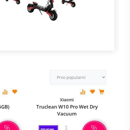
mode
R
M
v
Xiaomi
6GB)
Truclean W10 Pro Wet Dry
Vacuum