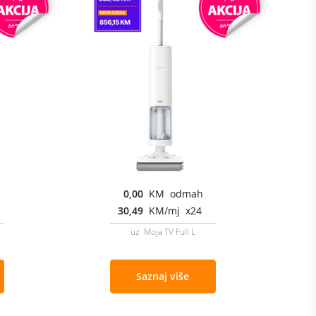
0,00
KM odmah
30,49
KM/mj x24
uz Moja TV Full L
Saznaj više