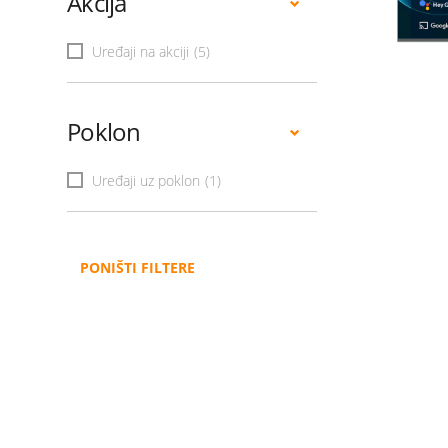
Akcija
Uređaji na akciji
(5)
Poklon
Uređaji uz poklon
(1)
PONIŠTI FILTERE
Administracija
B2B