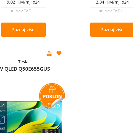
9,02
KM/mj x24
2,34
KM/mj x24
uz Moja TV Full L
uz Moja TV Full L
Saznaj više
Saznaj više
Tesla
V QLED Q50E655GUS