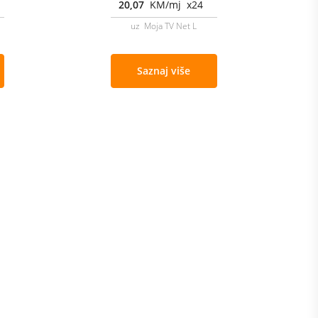
20,07
KM/mj x24
uz Moja TV Net L
Saznaj više