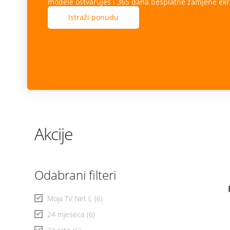
modele ostvaruješ i 365 dana besplatne zamjene ekr
Istraži ponudu
Akcije
Odabrani filteri
Moja TV Net L
(6)
24 mjeseca
(6)