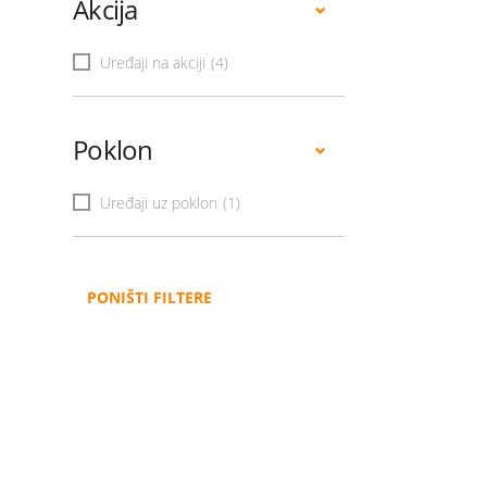
Akcija
Uređaji na akciji
(4)
Poklon
Uređaji uz poklon
(1)
PONIŠTI FILTERE
Administracija
B2B
Nabavke i pozivi
Veleprodaja