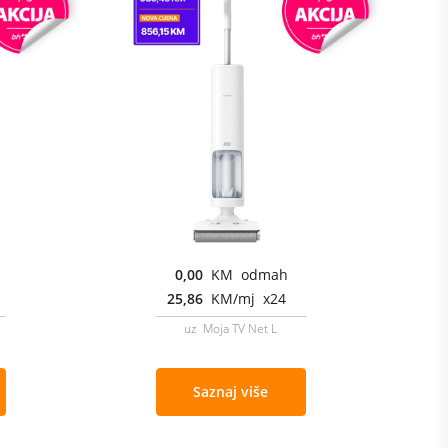
0,00
KM odmah
25,86
KM/mj x24
uz Moja TV Net L
Saznaj više