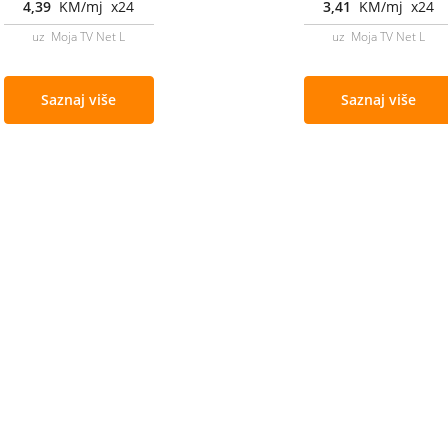
4,39
KM/mj x24
3,41
KM/mj x24
uz Moja TV Net L
uz Moja TV Net L
Saznaj više
Saznaj više