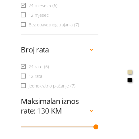
24 mjeseca
(6)
12 mjeseci
Bez obaveznog trajanja
(7)
Broj rata
24 rate
(6)
12 rata
Jednokratno plaćanje
(7)
Maksimalan iznos
rate:
130
KM