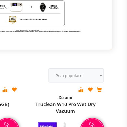
M
v
Xiaomi
6GB)
Truclean W10 Pro Wet Dry
Vacuum