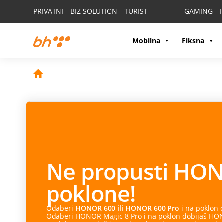
PRIVATNI
BIZ SOLUTION
TURIST
GAMING
Mobilna
Fiksna
Ne propusti
HON
poklone!
Odaberi
HONOR 600 ili HONOR 600 Pro
i na poklon
Odaberi HONOR Magic 8 Pro i na poklon dobijaš HONO