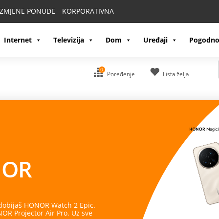
IZMJENE PONUDE
KORPORATIVNA
Internet
Televizija
Dom
Uređaji
Pogodno
0
Poređenje
Lista želja
OR
 dobijaš HONOR Watch 2 Epic.
R Projector Air Pro. Uz sve