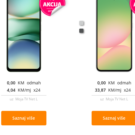
0,00
KM odmah
0,00
KM odmah
4,04
KM/mj x24
33,87
KM/mj x24
uz Moja TV Net L
uz Moja TV Net L
Saznaj više
Saznaj više