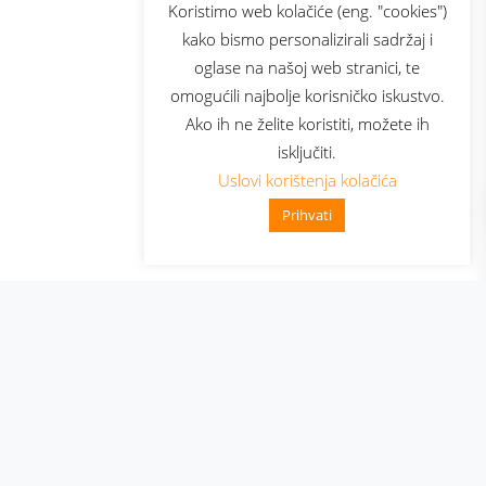
sluga
Prijava za newsletter
Koristimo web kolačiće (eng. "cookies")
kako bismo personalizirali sadržaj i
oglase na našoj web stranici, te
elecom
omogućili najbolje korisničko iskustvo.
Ako ih ne želite koristiti, možete ih
isključiti.
Uslovi korištenja kolačića
Prihvati
👋 Zdravo, kako mogu pomoći?