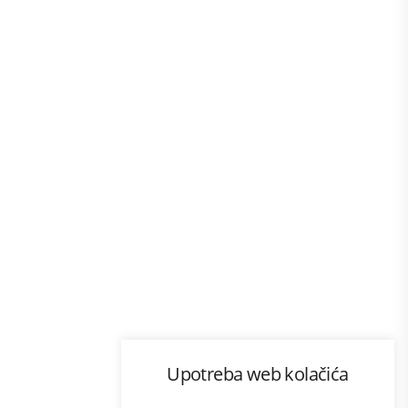
Program lojalnosti
Upotreba web kolačića
com
Bonus plus