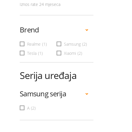
Iznos rate 24 mjeseca
Brend
Realme
(1)
Samsung
(2)
Tesla
(1)
Xiaomi
(2)
Serija uređaja
Samsung serija
A
(2)