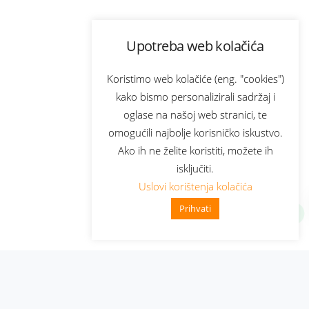
Upotreba web kolačića
Koristimo web kolačiće (eng. "cookies")
kako bismo personalizirali sadržaj i
oglase na našoj web stranici, te
omogućili najbolje korisničko iskustvo.
Ako ih ne želite koristiti, možete ih
isključiti.
Uslovi korištenja kolačića
Prihvati