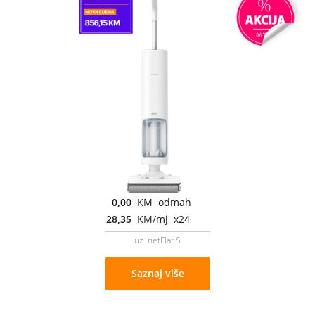
0,00
KM odmah
28,35
KM/mj x24
uz netFlat S
Saznaj više