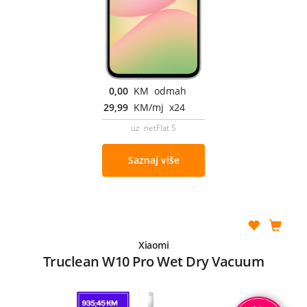
0,00
KM odmah
29,99
KM/mj x24
uz netFlat S
Saznaj više
Xiaomi
Truclean W10 Pro Wet Dry Vacuum