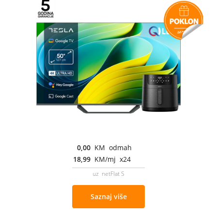
0,00
KM odmah
18,99
KM/mj x24
uz netFlat S
Saznaj više