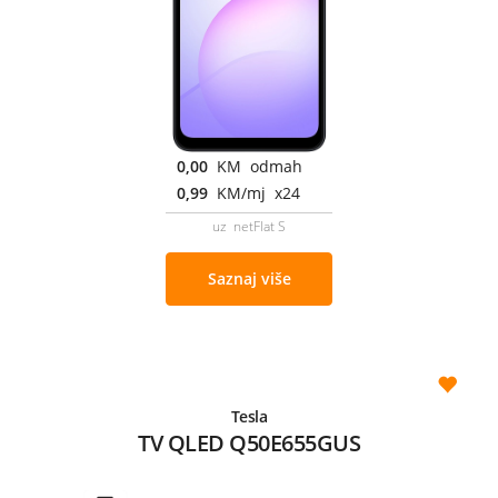
0,00
KM odmah
0,99
KM/mj x24
uz netFlat S
Saznaj više
Tesla
TV QLED Q50E655GUS