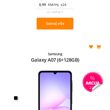
0,99
KM/mj x24
uz netFlat S
Saznaj više
Samsung
Galaxy A07 (6+128GB)