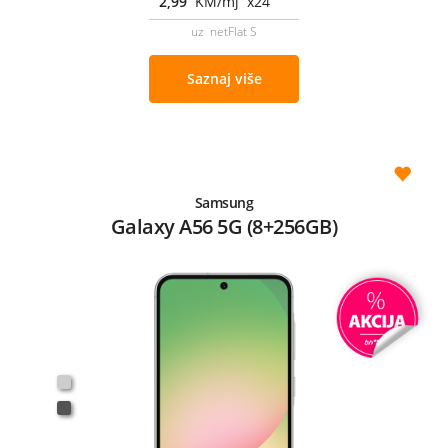
2,99
KM/mj x24
uz netFlat S
Saznaj više
Samsung
Galaxy A56 5G (8+256GB)