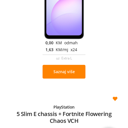
0,00
KM odmah
1,63
KM/mj x24
uz Extra L
Saznaj više
PlayStation
5 Slim E chassis + Fortnite Flowering
Chaos VCH