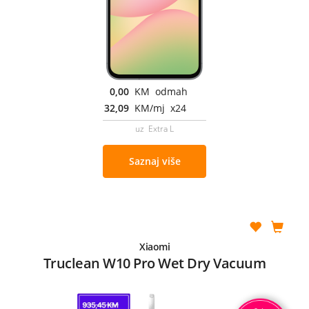
0,00
KM odmah
32,09
KM/mj x24
uz Extra L
Saznaj više
Xiaomi
Truclean W10 Pro Wet Dry Vacuum