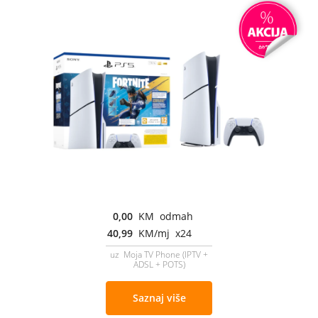
0,00
KM odmah
40,99
KM/mj x24
uz Moja TV Phone (IPTV +
ADSL + POTS)
Saznaj više