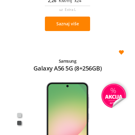
2,26
KM/mj x24
uz Extra L
Saznaj više
Samsung
Galaxy A56 5G (8+256GB)