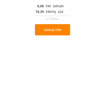
0,00
KM odmah
18,29
KM/mj x24
uz Extra L
Saznaj više