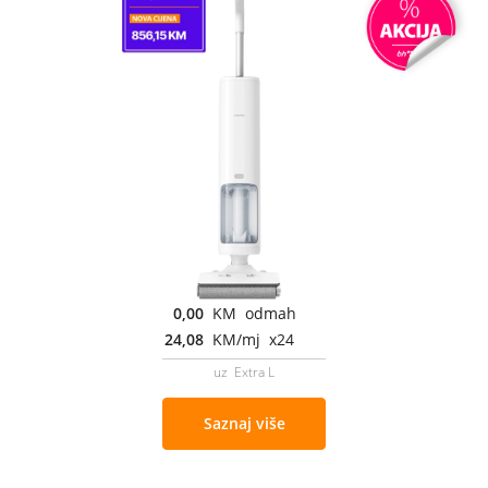
0,00
KM odmah
24,08
KM/mj x24
uz Extra L
Saznaj više