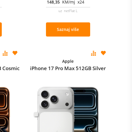
148,35
KM/mj x24
uz netFlat L
Saznaj više
Apple
B Cosmic
iPhone 17 Pro Max 512GB Silver