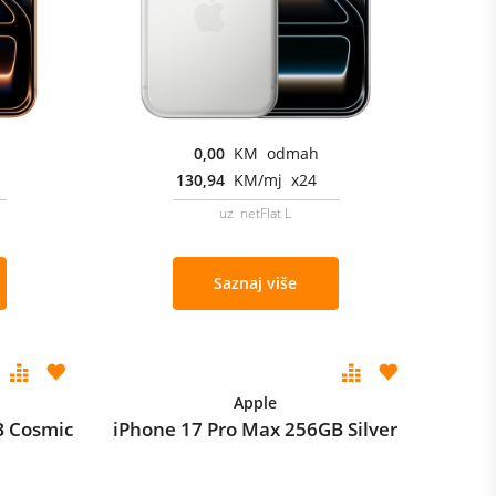
0,00
KM odmah
130,94
KM/mj x24
uz netFlat L
Saznaj više
Apple
B Cosmic
iPhone 17 Pro Max 256GB Silver