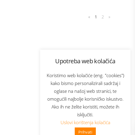
«
1
2
»
Program lojalnosti
Upotreba web kolačića
com
Bonus plus
sluga
Prijava za newsletter
Koristimo web kolačiće (eng. "cookies")
kako bismo personalizirali sadržaj i
oglase na našoj web stranici, te
elecom
omogućili najbolje korisničko iskustvo.
Ako ih ne želite koristiti, možete ih
isključiti.
Uslovi korištenja kolačića
Prihvati
👋 Zdravo, kako mogu pomoći?