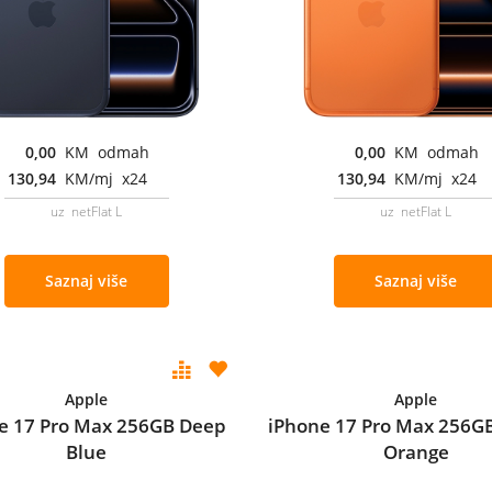
0,00
KM odmah
0,00
KM odmah
130,94
KM/mj x24
130,94
KM/mj x24
uz netFlat L
uz netFlat L
Saznaj više
Saznaj više
Apple
Apple
e 17 Pro Max 256GB Deep
iPhone 17 Pro Max 256G
Blue
Orange