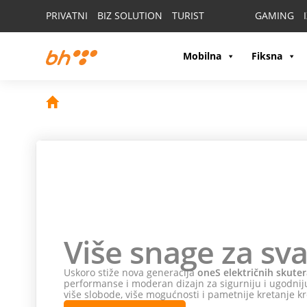
PRIVATNI
BIZ SOLUTION
TURIST
GAMING
Mobilna
Fiksna
Više snage za sva
Uskoro stiže nova generacija
oneS električnih skuter
performanse i moderan dizajn za sigurniju i ugodniju
više slobode, više mogućnosti i pametnije kretanje kr