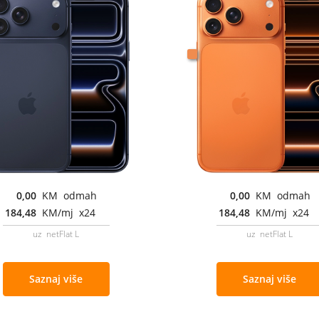
0,00
KM odmah
0,00
KM odmah
184,48
KM/mj x24
184,48
KM/mj x24
uz netFlat L
uz netFlat L
Saznaj više
Saznaj više