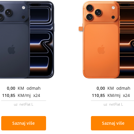
0,00
KM odmah
0,00
KM odmah
110,85
KM/mj x24
110,85
KM/mj x24
uz netFlat L
uz netFlat L
Saznaj više
Saznaj više