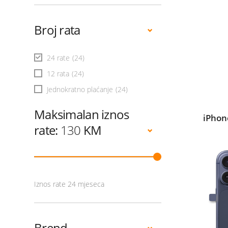
Broj rata
24 rate
(24)
12 rata
(24)
Jednokratno plaćanje
(24)
Maksimalan iznos
iPhon
rate:
130
KM
Iznos rate 24 mjeseca
Brend