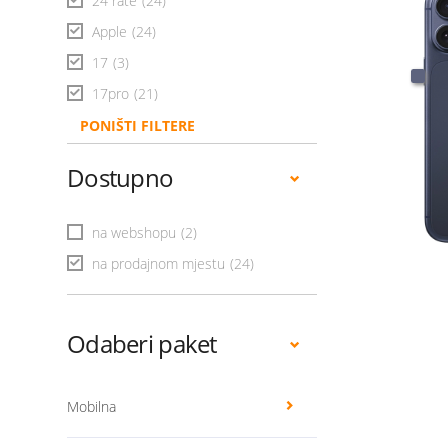
24 rate
(24)
Apple
(24)
17
(3)
17pro
(21)
PONIŠTI FILTERE
Dostupno
na webshopu
(2)
na prodajnom mjestu
(24)
Odaberi paket
Mobilna