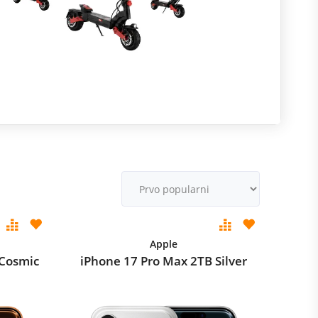
R
m
M
v
Apple
 Cosmic
iPhone 17 Pro Max 2TB Silver