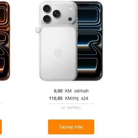
0,00
KM odmah
110,85
KM/mj x24
uz netFlat L
Saznaj više