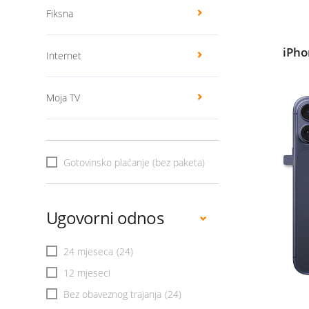
Fiksna
iPho
Internet
Moja TV
Gotovinsko plaćanje (bez paketa)
Ugovorni odnos
24 mjeseca
(24)
12 mjeseci
Bez obaveznog trajanja
(24)