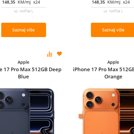
148,35
KM/mj x24
148,35
KM/mj x24
uz netFlat L
uz netFlat L
Saznaj više
Saznaj više
Apple
Apple
e 17 Pro Max 512GB Deep
iPhone 17 Pro Max 512G
Blue
Orange