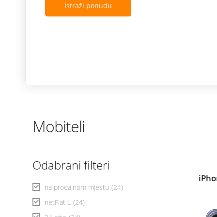
Istraži ponudu
Mobiteli
Odabrani filteri
iPho
na prodajnom mjestu
(24)
netFlat L
(24)