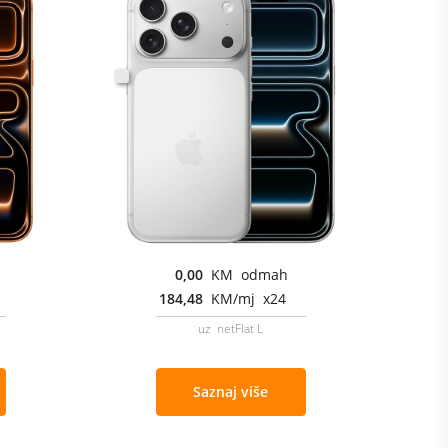
0,00
KM odmah
184,48
KM/mj x24
uz netFlat L
Saznaj više