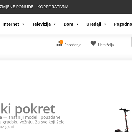
IZMJENE PONUDE
KORPORATIVNA
Internet
Televizija
Dom
Uređaji
Pogodno
0
Poređenje
Lista želja
ki pokret
a
— snažniji modeli, pouzdane
 gradsku vožnju. Za sve koji žele
oz grad.