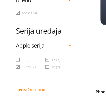
Apple
(24)
Serija uređaja
Apple serija
16
(1)
17
(3)
17pro
(21)
air
(2)
PONIŠTI FILTERE
iPhon