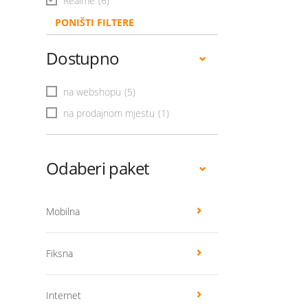
Realme
(6)
PONIŠTI FILTERE
Dostupno
na webshopu
(5)
na prodajnom mjestu
(1)
Odaberi paket
Mobilna
Fiksna
Internet