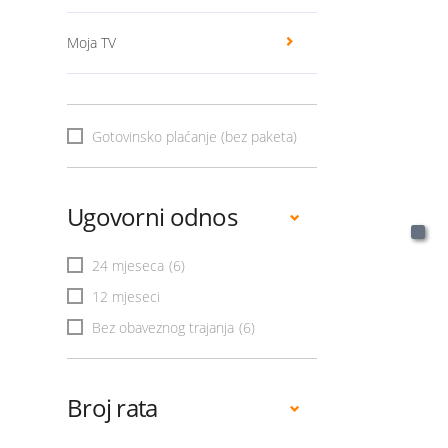
Moja TV
Gotovinsko plaćanje (bez paketa)
Ugovorni odnos
24 mjeseca
(6)
12 mjeseci
Bez obaveznog trajanja
(6)
Broj rata