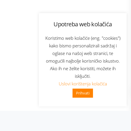
Program lojalnosti
Upotreba web kolačića
com
Bonus plus
sluga
Prijava za newsletter
Koristimo web kolačiće (eng. "cookies")
kako bismo personalizirali sadržaj i
oglase na našoj web stranici, te
elecom
omogućili najbolje korisničko iskustvo.
Ako ih ne želite koristiti, možete ih
isključiti.
Uslovi korištenja kolačića
Prihvati
👋 Zdravo, kako mogu pomoći?