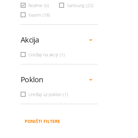
Realme
(6)
Samsung
(22)
Xiaomi
(18)
Akcija
Uređaji na akciji
(1)
Poklon
Uređaji uz poklon
(1)
PONIŠTI FILTERE