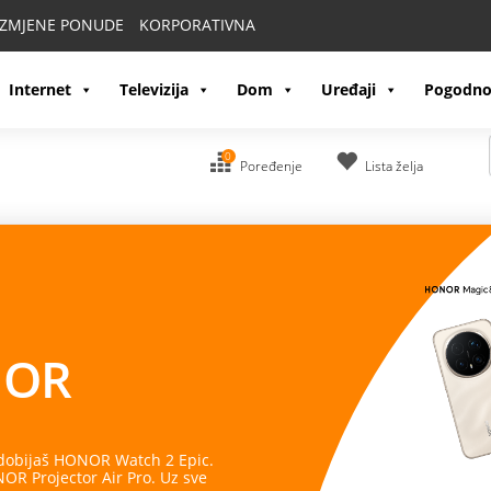
IZMJENE PONUDE
KORPORATIVNA
Internet
Televizija
Dom
Uređaji
Pogodno
0
Poređenje
Lista želja
OR
 dobijaš HONOR Watch 2 Epic.
R Projector Air Pro. Uz sve