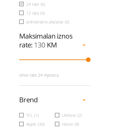
24 rate
(6)
12 rata
(6)
Jednokratno plaćanje
(6)
Maksimalan iznos
rate:
130
KM
Iznos rate 24 mjeseca
Brend
TCL
(1)
Ulefone
(2)
Apple
(30)
Honor
(8)