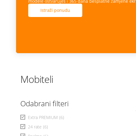
modele ostvaruješ i 365 dana besplatne zamjene ekr
Istraži ponudu
Mobiteli
Odabrani filteri
Extra PREMIUM
(6)
24 rate
(6)