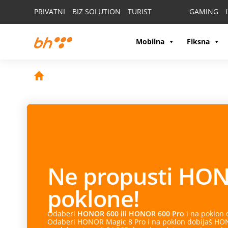
PRIVATNI
BIZ SOLUTION
TURIST
GAMING
Mobilna
Fiksna
Ne propusti
HON
poklone!
Odaberi
HONOR 600 ili HONOR 600 Pro
i na poklon
Odaberi HONOR Magic 8 Pro i na poklon dobijaš HONO