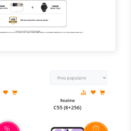
M
v
Realme
C55 (8+256)