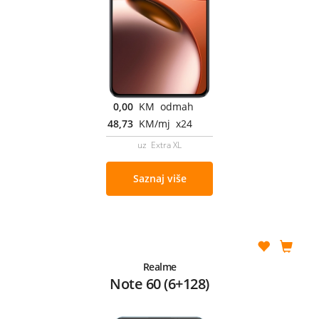
0,00
KM odmah
48,73
KM/mj x24
uz Extra XL
Saznaj više
Realme
Note 60 (6+128)