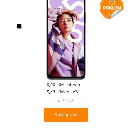
0,00
KM odmah
5,43
KM/mj x24
uz Extra XL
Saznaj više