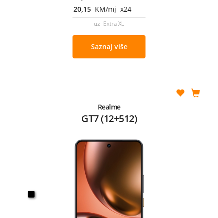
20,15
KM/mj x24
uz Extra XL
Saznaj više
Realme
GT7 (12+512)