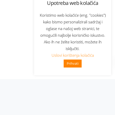
Upotreba web kolačića
Koristimo web kolačiće (eng. "cookies")
kako bismo personalizirali sadržaj i
oglase na našoj web stranici, te
omogućili najbolje korisničko iskustvo.
Ako ih ne želite koristiti, možete ih
isključiti.
Uslovi korištenja kolačića
Prihvati