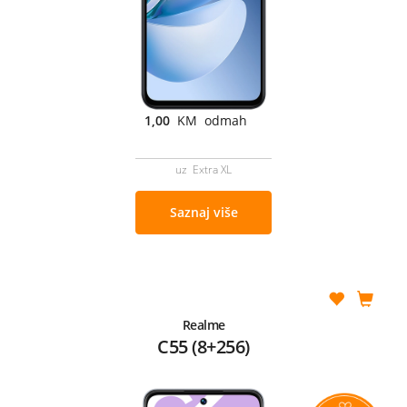
1,00
KM odmah
uz Extra XL
Saznaj više
Realme
C55 (8+256)