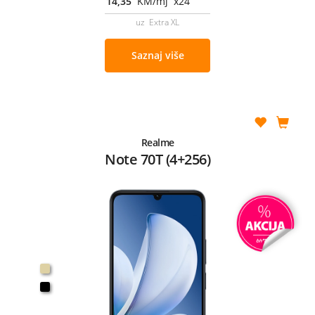
14,35
KM/mj x24
uz Extra XL
Saznaj više
Realme
Note 70T (4+256)