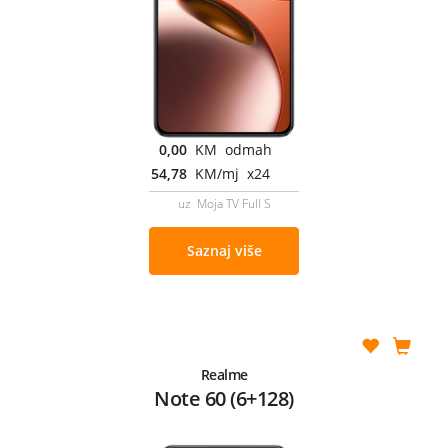
0,00
KM odmah
54,78
KM/mj x24
uz Moja TV Full S
Saznaj više
Realme
Note 60 (6+128)