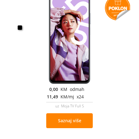
0,00
KM odmah
11,49
KM/mj x24
uz Moja TV Full S
Saznaj više