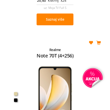
20,40
KM/mj x24
uz Moja TV Full S
Saznaj više
Realme
Note 70T (4+256)