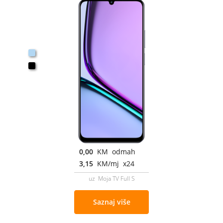
0,00
KM odmah
3,15
KM/mj x24
uz Moja TV Full S
Saznaj više