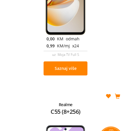
0,00
KM odmah
0,99
KM/mj x24
uz Moja TV Full S
Saznaj više
Realme
C55 (8+256)