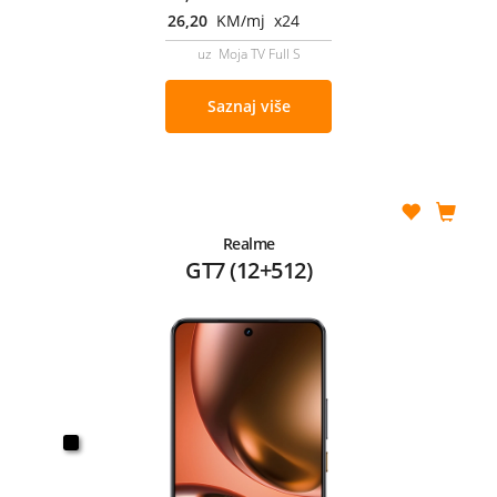
26,20
KM/mj x24
uz Moja TV Full S
Saznaj više
Realme
GT7 (12+512)