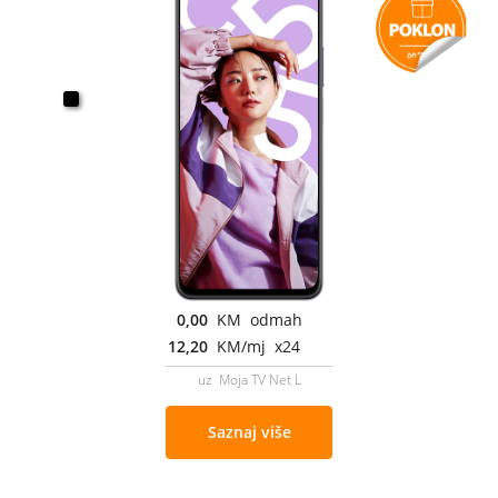
0,00
KM odmah
12,20
KM/mj x24
uz Moja TV Net L
Saznaj više