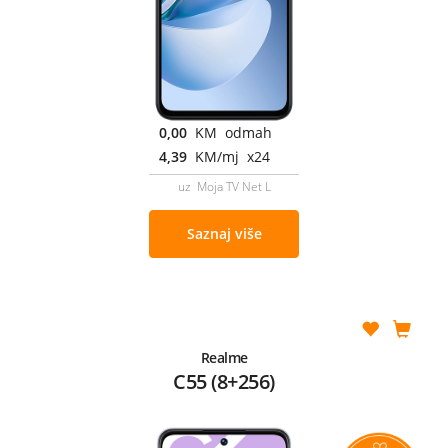
0,00
KM odmah
4,39
KM/mj x24
uz Moja TV Net L
Saznaj više
Realme
C55 (8+256)