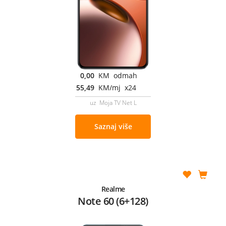
0,00
KM odmah
55,49
KM/mj x24
uz Moja TV Net L
Saznaj više
Realme
Note 60 (6+128)