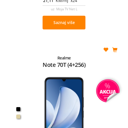
21,11
KM/mj x24
uz Moja TV Net L
Saznaj više
Realme
Note 70T (4+256)