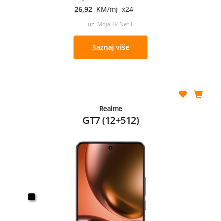
26,92
KM/mj x24
uz Moja TV Net L
Saznaj više
Realme
GT7 (12+512)