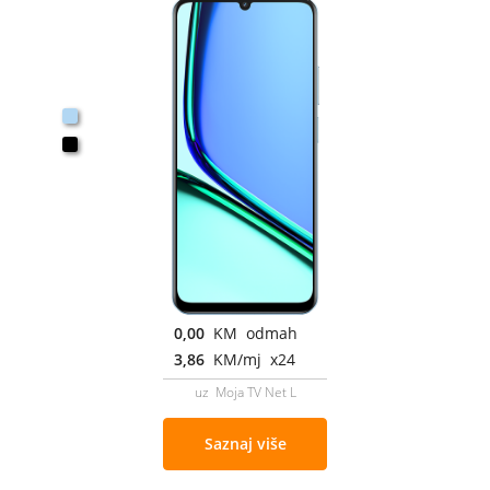
0,00
KM odmah
3,86
KM/mj x24
uz Moja TV Net L
Saznaj više