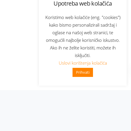
Upotreba web kolačića
Koristimo web kolačiće (eng. "cookies")
kako bismo personalizirali sadržaj i
oglase na našoj web stranici, te
omogućili najbolje korisničko iskustvo.
Ako ih ne želite koristiti, možete ih
isključiti.
Uslovi korištenja kolačića
Prihvati