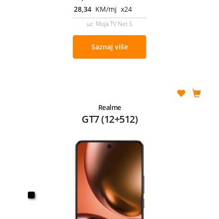
28,34
KM/mj x24
uz Moja TV Net S
Saznaj više
Realme
GT7 (12+512)