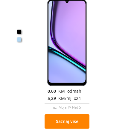
0,00
KM odmah
5,29
KM/mj x24
uz Moja TV Net S
Saznaj više