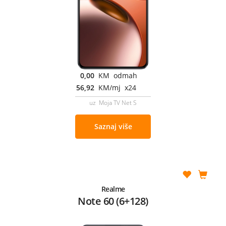
0,00
KM odmah
56,92
KM/mj x24
uz Moja TV Net S
Saznaj više
Realme
Note 60 (6+128)