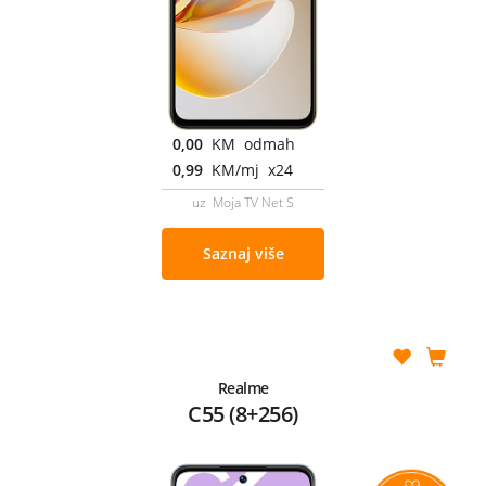
0,00
KM odmah
0,99
KM/mj x24
uz Moja TV Net S
Saznaj više
Realme
C55 (8+256)