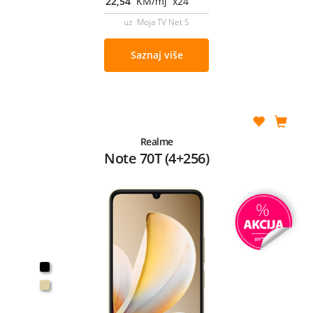
22,54
KM/mj x24
uz Moja TV Net S
Saznaj više
Realme
Note 70T (4+256)