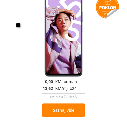
0,00
KM odmah
13,62
KM/mj x24
uz Moja TV Net S
Saznaj više