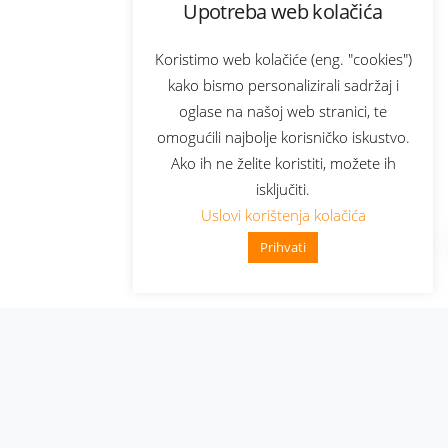
Upotreba web kolačića
Koristimo web kolačiće (eng. "cookies")
kako bismo personalizirali sadržaj i
oglase na našoj web stranici, te
omogućili najbolje korisničko iskustvo.
Ako ih ne želite koristiti, možete ih
isključiti.
Uslovi korištenja kolačića
Prihvati