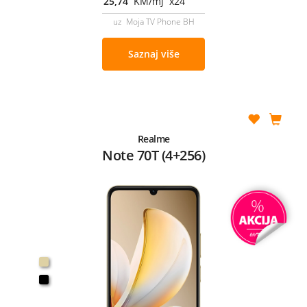
25,74
KM/mj x24
uz Moja TV Phone BH
Saznaj više
Realme
Note 70T (4+256)