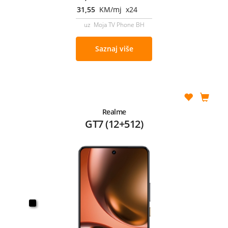
31,55
KM/mj x24
uz Moja TV Phone BH
Saznaj više
Realme
GT7 (12+512)