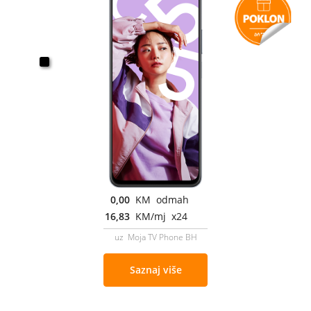
0,00
KM odmah
16,83
KM/mj x24
uz Moja TV Phone BH
Saznaj više