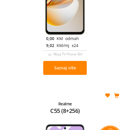
0,00
KM odmah
9,02
KM/mj x24
uz Moja TV Phone BH
Saznaj više
Realme
C55 (8+256)