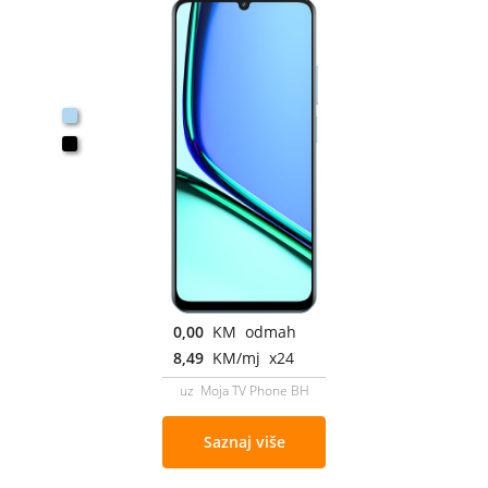
0,00
KM odmah
8,49
KM/mj x24
uz Moja TV Phone BH
Saznaj više