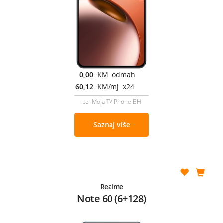
0,00
KM odmah
60,12
KM/mj x24
uz Moja TV Phone BH
Saznaj više
Realme
Note 60 (6+128)