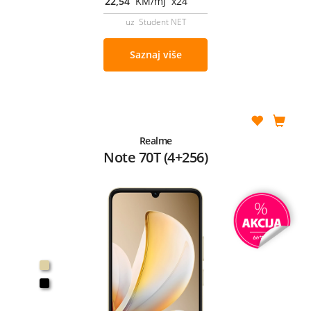
22,54
KM/mj x24
uz Student NET
Saznaj više
Realme
Note 70T (4+256)