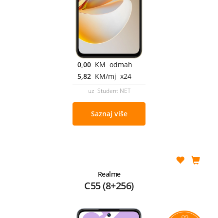
0,00
KM odmah
5,82
KM/mj x24
uz Student NET
Saznaj više
Realme
C55 (8+256)