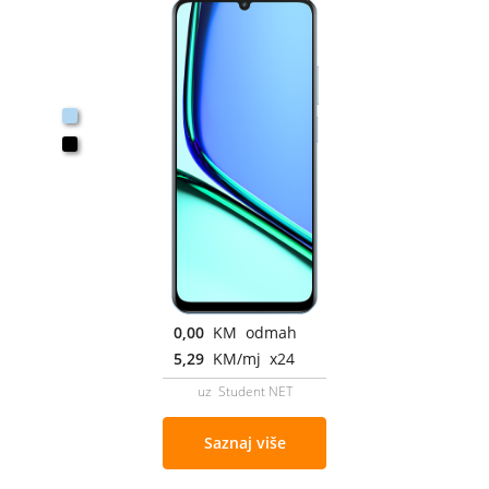
0,00
KM odmah
5,29
KM/mj x24
uz Student NET
Saznaj više