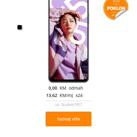
0,00
KM odmah
13,62
KM/mj x24
uz Student NET
Saznaj više