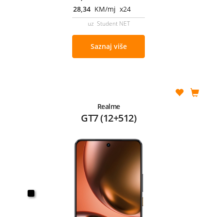
28,34
KM/mj x24
uz Student NET
Saznaj više
Realme
GT7 (12+512)