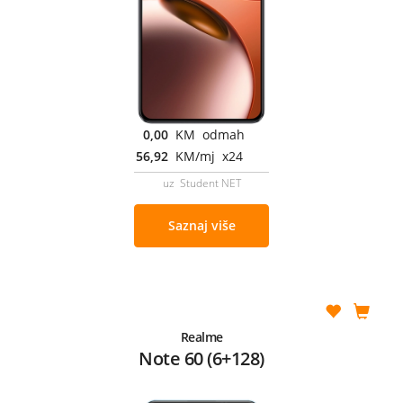
0,00
KM odmah
56,92
KM/mj x24
uz Student NET
Saznaj više
Realme
Note 60 (6+128)