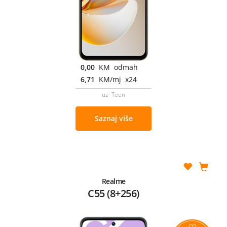
0,00
KM odmah
6,71
KM/mj x24
uz Teen
Saznaj više
Realme
C55 (8+256)