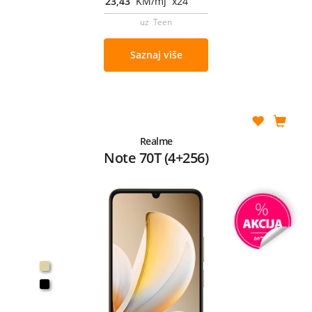
23,43
KM/mj x24
uz Teen
Saznaj više
Realme
Note 70T (4+256)