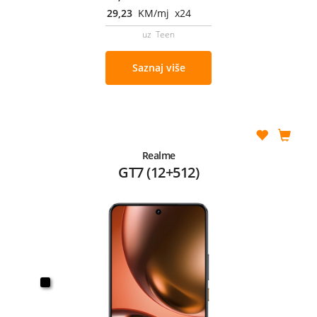
29,23
KM/mj x24
uz Teen
Saznaj više
Realme
GT7 (12+512)