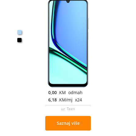
0,00
KM odmah
6,18
KM/mj x24
uz Teen
Saznaj više