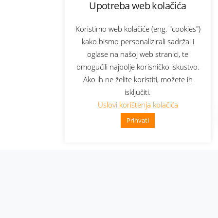
Upotreba web kolačića
Koristimo web kolačiće (eng. "cookies")
kako bismo personalizirali sadržaj i
oglase na našoj web stranici, te
omogućili najbolje korisničko iskustvo.
Ako ih ne želite koristiti, možete ih
isključiti.
Uslovi korištenja kolačića
Prihvati