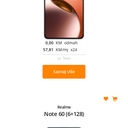
0,00
KM odmah
57,81
KM/mj x24
uz Teen
Saznaj više
Realme
Note 60 (6+128)