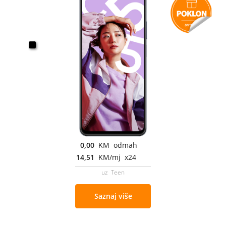
0,00
KM odmah
14,51
KM/mj x24
uz Teen
Saznaj više