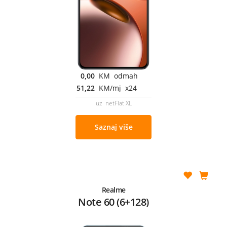
0,00
KM odmah
51,22
KM/mj x24
uz netFlat XL
Saznaj više
Realme
Note 60 (6+128)