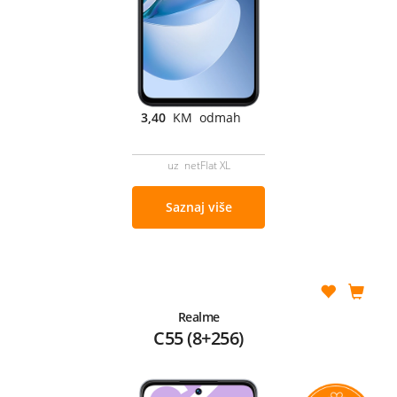
3,40
KM odmah
uz netFlat XL
Saznaj više
Realme
C55 (8+256)