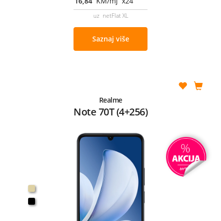
16,84
KM/mj x24
uz netFlat XL
Saznaj više
Realme
Note 70T (4+256)