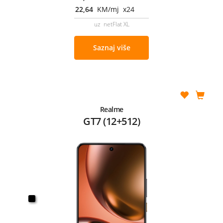
22,64
KM/mj x24
uz netFlat XL
Saznaj više
Realme
GT7 (12+512)