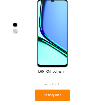
1,00
KM odmah
uz netFlat XL
Saznaj više