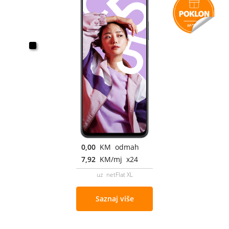
0,00
KM odmah
7,92
KM/mj x24
uz netFlat XL
Saznaj više