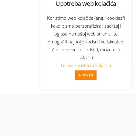
Upotreba web kolačića
Koristimo web kolačiće (eng. "cookies")
kako bismo personalizirali sadržaj i
oglase na našoj web stranici, te
omogućili najbolje korisničko iskustvo.
Ako ih ne želite koristiti, možete ih
isključiti.
Uslovi korištenja kolačića
Prihvati