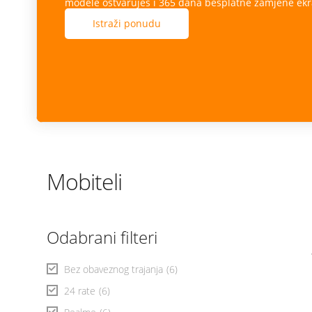
modele ostvaruješ i 365 dana besplatne zamjene ekr
Istraži ponudu
Mobiteli
Odabrani filteri
Bez obaveznog trajanja
(6)
24 rate
(6)