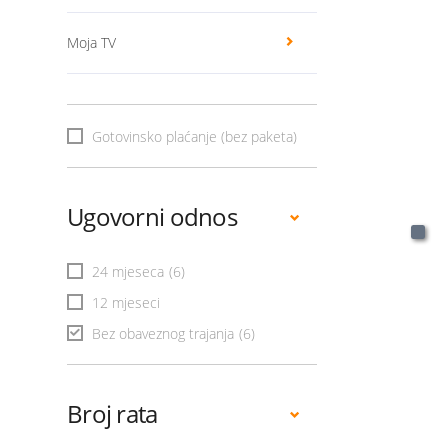
Moja TV
Gotovinsko plaćanje (bez paketa)
Ugovorni odnos
24 mjeseca
(6)
12 mjeseci
Bez obaveznog trajanja
(6)
Broj rata