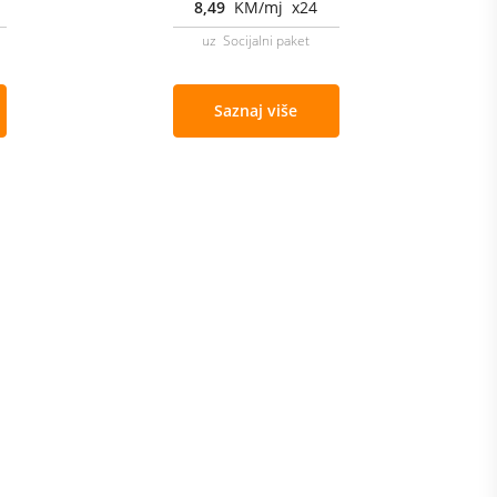
8,49
KM/mj x24
uz Socijalni paket
Saznaj više