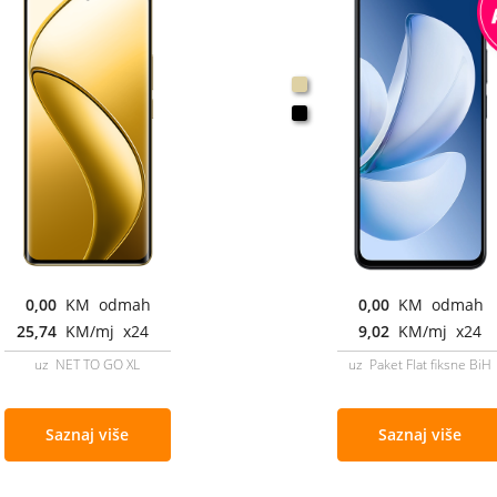
0,00
KM odmah
0,00
KM odmah
25,74
KM/mj x24
9,02
KM/mj x24
uz NET TO GO XL
uz Paket Flat fiksne BiH
Saznaj više
Saznaj više