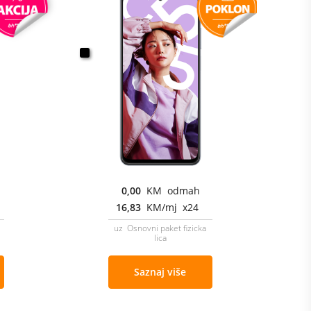
0,00
KM odmah
16,83
KM/mj x24
uz Osnovni paket fizicka
lica
Saznaj više