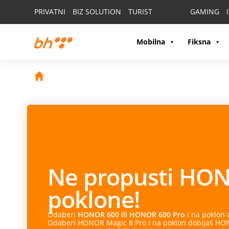
PRIVATNI
BIZ SOLUTION
TURIST
GAMING
Mobilna
Fiksna
Ne propusti
HON
poklone!
Odaberi
HONOR 600 ili HONOR 600 Pro
i na poklon
Odaberi HONOR Magic 8 Pro i na poklon dobijaš HONO