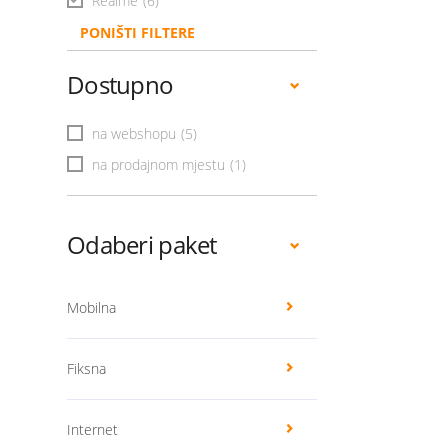
Realme
(6)
PONIŠTI FILTERE
Dostupno
na webshopu
(5)
na prodajnom mjestu
(1)
Odaberi paket
Mobilna
Fiksna
Internet