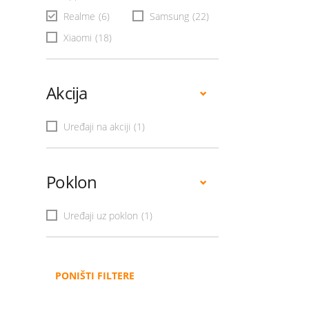
Realme
(6)
Samsung
(22)
Xiaomi
(18)
Akcija
Uređaji na akciji
(1)
Poklon
Uređaji uz poklon
(1)
PONIŠTI FILTERE