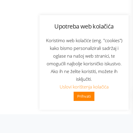
Program lojalnosti
Upotreba web kolačića
com
Bonus plus
sluga
Prijava za newsletter
Koristimo web kolačiće (eng. "cookies")
kako bismo personalizirali sadržaj i
oglase na našoj web stranici, te
elecom
omogućili najbolje korisničko iskustvo.
Ako ih ne želite koristiti, možete ih
isključiti.
Uslovi korištenja kolačića
Prihvati
👋 Zdravo, kako mogu pomoći?