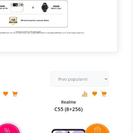
M
v
Realme
C55 (8+256)