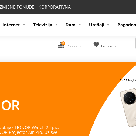
IZMJENE PONUDE
KORPORATIVNA
Internet
Televizija
Dom
Uređaji
Pogodno
0
Poređenje
Lista želja
OR
 dobijaš HONOR Watch 2 Epic.
R Projector Air Pro. Uz sve