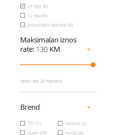
24 rate
(6)
12 rata
(6)
Jednokratno plaćanje
(6)
Maksimalan iznos
rate:
130
KM
Iznos rate 24 mjeseca
Brend
TCL
(1)
Ulefone
(2)
Apple
(30)
Honor
(8)