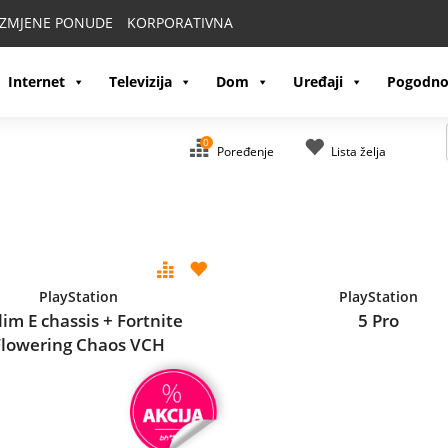
IZMJENE PONUDE
KORPORATIVNA
Internet
Televizija
Dom
Uređaji
Pogodno
0
Poređenje
Lista želja
PlayStation
PlayStation
lim E chassis + Fortnite
5 Pro
Flowering Chaos VCH