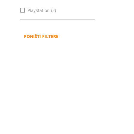
PlayStation
(2)
PONIŠTI FILTERE
Administracija
B2B
Nabavke i pozivi
Veleprodaja
Karijera
Partneri
Pristup informacijama
Sponzorstva
Arhiva vijesti
Donacije
Arhiva obavijesti
BH Telecom i SFF – 
filmske priče