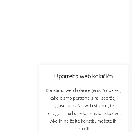
Program lojalnosti
Upotreba web kolačića
ecom
Bonus plus
usluga
Prijava za newsletter
Koristimo web kolačiće (eng. "cookies")
kako bismo personalizirali sadržaj i
oglase na našoj web stranici, te
Telecom
omogućili najbolje korisničko iskustvo.
Ako ih ne želite koristiti, možete ih
isključiti.