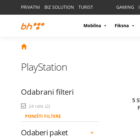
PRIVATNI
BIZ SOLUTION
TURIST
GAMING
Mobilna
Fiksna
PlayStation
Odabrani filteri
5 S
24 rate
(2)
PONIŠTI FILTERE
Odaberi paket