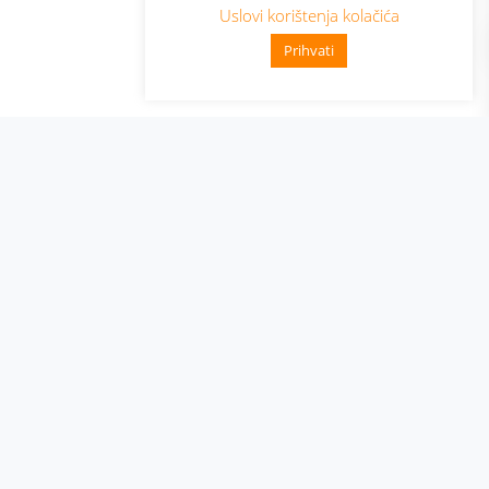
Uslovi korištenja kolačića
Prihvati
👋 Zdravo, kako mogu pomoći?