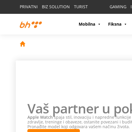
PRIVATNI
BIZ SOLUTION
TURIST
GAMING
Mobilna
Fiksna
Vaš partner u po
Apple Watch
spaja stil, inovaciju i napredne funkcij
zdravlje, treninge i obaveze, ostanite povezani i budi
Pronađite model koji odgovara vašem načinu života.