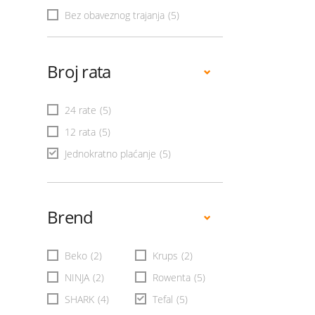
Bez obaveznog trajanja
(5)
Broj rata
24 rate
(5)
12 rata
(5)
Jednokratno plaćanje
(5)
Brend
Beko
(2)
Krups
(2)
NINJA
(2)
Rowenta
(5)
SHARK
(4)
Tefal
(5)