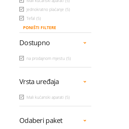
Mali kućanski aparati
(5)
Jednokratno plaćanje
(5)
Tefal
(5)
PONIŠTI FILTERE
Dostupno
na prodajnom mjestu
(5)
Vrsta uređaja
Mali kućanski aparati
(5)
Odaberi paket