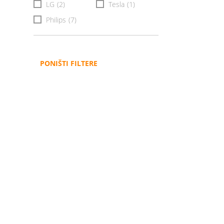
LG
(2)
Tesla
(1)
Philips
(7)
PONIŠTI FILTERE
Administracija
B2B
Nabavke i pozivi
Veleprodaja
Karijera
Partneri
Pristup informacijama
Sponzorstva
Arhiva vijesti
Donacije
Arhiva obavijesti
BH Telecom i SFF – Z
filmske priče