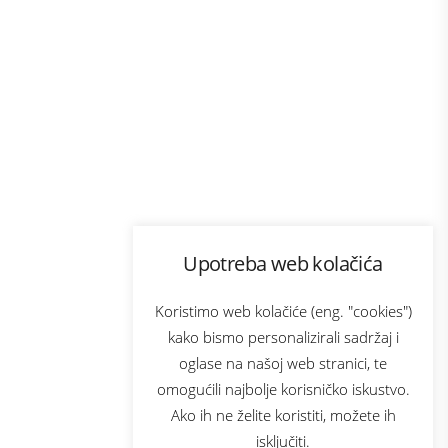
Program lojalnosti
Upotreba web kolačića
com
Bonus plus
sluga
Prijava za newsletter
Koristimo web kolačiće (eng. "cookies")
kako bismo personalizirali sadržaj i
oglase na našoj web stranici, te
elecom
omogućili najbolje korisničko iskustvo.
Ako ih ne želite koristiti, možete ih
isključiti.