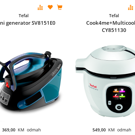
Tefal
Tefal
ni generator SV8151E0
Cook4me+Multicoo
CY851130
369,00
KM odmah
549,00
KM odmah