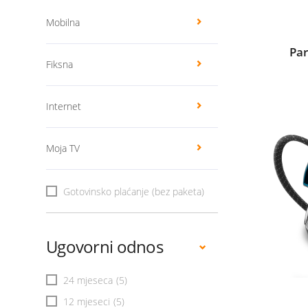
Mobilna
Par
Fiksna
Internet
Moja TV
Gotovinsko plaćanje (bez paketa)
Ugovorni odnos
24 mjeseca
(5)
12 mjeseci
(5)