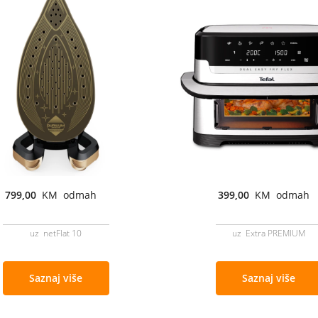
799,00
KM odmah
399,00
KM odmah
uz netFlat 10
uz Extra PREMIUM
Saznaj više
Saznaj više