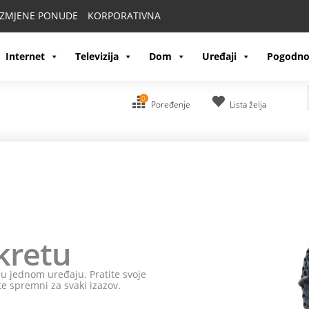
IZMJENE PONUDE
KORPORATIVNA
Internet
Televizija
Dom
Uređaji
Pogodno
0
Poređenje
Lista želja
kretu
e u jednom uređaju. Pratite svoje
te spremni za svaki izazov.