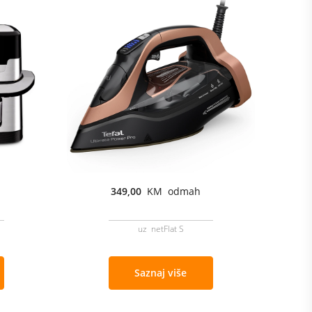
349,00
KM odmah
uz netFlat S
Saznaj više