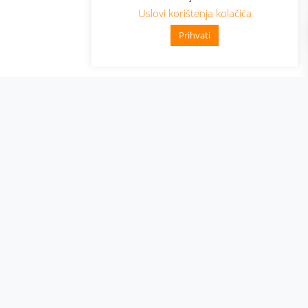
Uslovi korištenja kolačića
Prihvati
👋 Zdravo, kako mogu pomoći?