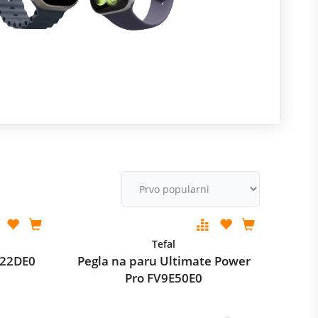
m
M
v
Tefal
Y922DE0
Pegla na paru Ultimate Power
Pro FV9E50E0