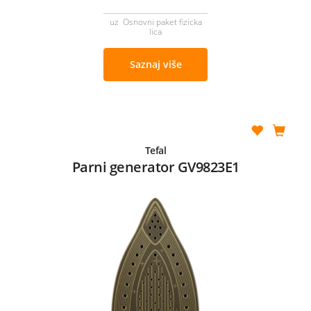
uz Osnovni paket fizicka
lica
Saznaj više
Tefal
Parni generator GV9823E1