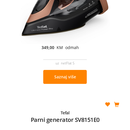
349,00
KM odmah
uz netFlat S
Saznaj više
Tefal
Parni generator SV8151E0