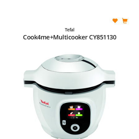
Tefal
Cook4me+Multicooker CY851130