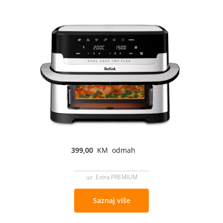
399,00
KM odmah
uz Extra PREMIUM
Saznaj više