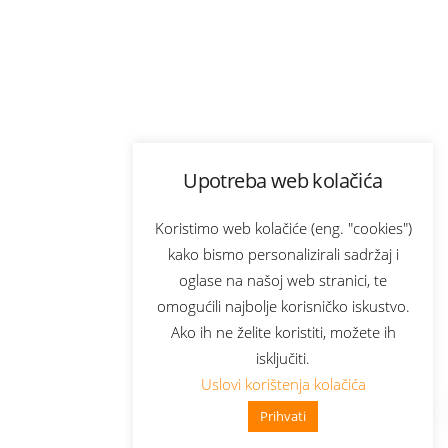
Upotreba web kolačića
Koristimo web kolačiće (eng. "cookies")
kako bismo personalizirali sadržaj i
oglase na našoj web stranici, te
omogućili najbolje korisničko iskustvo.
Ako ih ne želite koristiti, možete ih
isključiti.
Uslovi korištenja kolačića
Prihvati