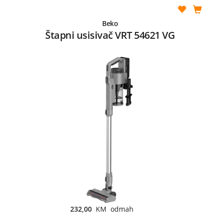
Beko
Štapni usisivač VRT 54621 VG
232,00
KM odmah