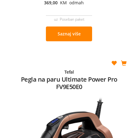
369,00
KM odmah
uz Poseban paket
Saznaj više
Tefal
Pegla na paru Ultimate Power Pro
FV9E50E0