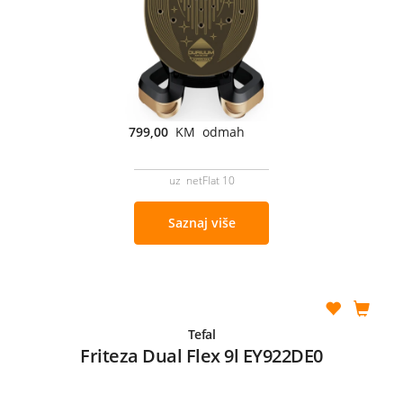
799,00
KM odmah
uz netFlat 10
Saznaj više
Tefal
Friteza Dual Flex 9l EY922DE0