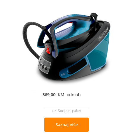
369,00
KM odmah
uz Socijalni paket
Saznaj više