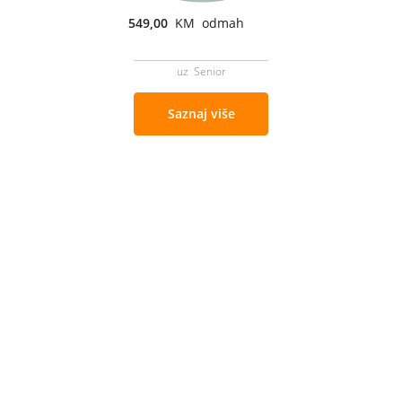
549,00
KM odmah
uz Senior
Saznaj više