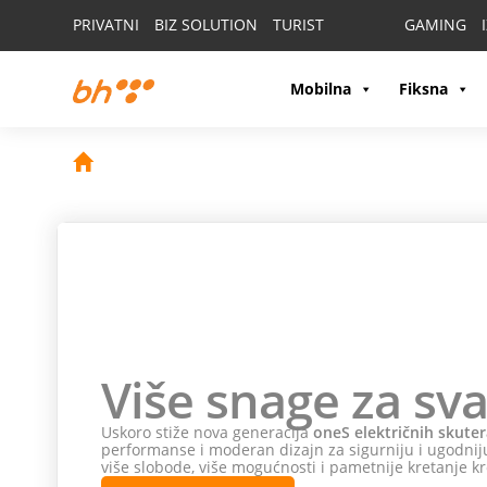
PRIVATNI
BIZ SOLUTION
TURIST
GAMING
Mobilna
Fiksna
Više snage za sva
Uskoro stiže nova generacija
oneS električnih skuter
performanse i moderan dizajn za sigurniju i ugodniju
više slobode, više mogućnosti i pametnije kretanje kr