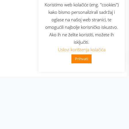
sluga
Prijava za newsletter
Koristimo web kolačiće (eng. "cookies")
kako bismo personalizirali sadržaj i
oglase na našoj web stranici, te
elecom
omogućili najbolje korisničko iskustvo.
Ako ih ne želite koristiti, možete ih
isključiti.
Uslovi korištenja kolačića
Prihvati
👋 Zdravo, kako mogu pomoći