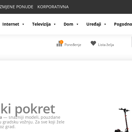
IZMJENE PONUDE
KORPORATIVNA
Internet
Televizija
Dom
Uređaji
Pogodno
0
Poređenje
Lista želja
ki pokret
a
— snažniji modeli, pouzdane
 gradsku vožnju. Za sve koji žele
oz grad.