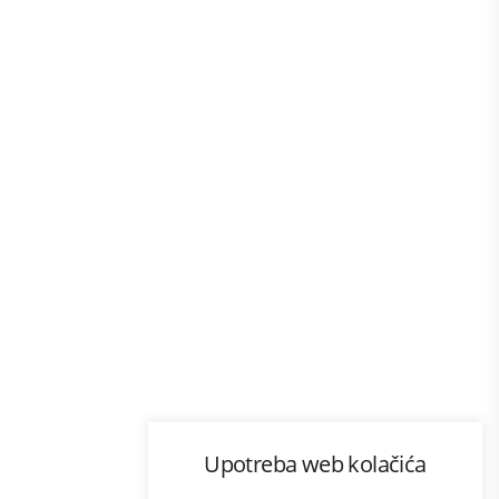
Program lojalnosti
Upotreba web kolačića
com
Bonus plus