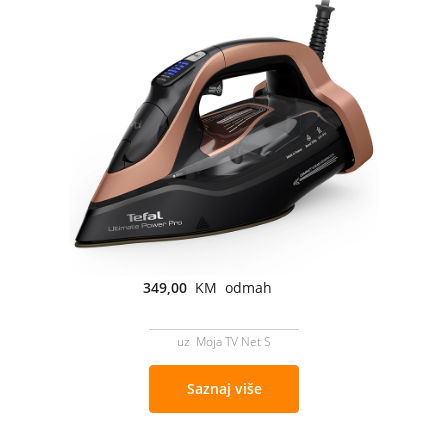
349,00
KM odmah
uz Moja TV Net S
Saznaj više