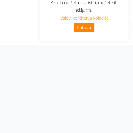
Ako ih ne želite koristiti, možete ih
isključiti.
Uslovi korištenja kolačića
Prihvati
Administracija
Nabavke i pozivi