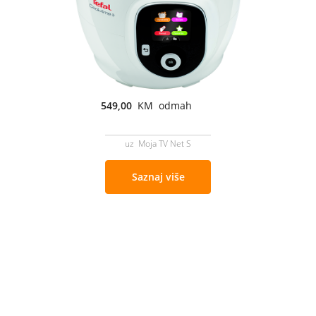
549,00
KM odmah
uz Moja TV Net S
Saznaj više