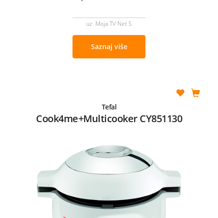
uz Moja TV Net S
Saznaj više
Tefal
Cook4me+Multicooker CY851130