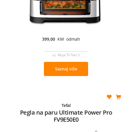
399,00
KM odmah
uz Moja TV Net S
Saznaj više
Tefal
Pegla na paru Ultimate Power Pro
FV9E50E0