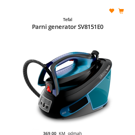
Tefal
Parni generator SV8151E0
369,00
KM odmah