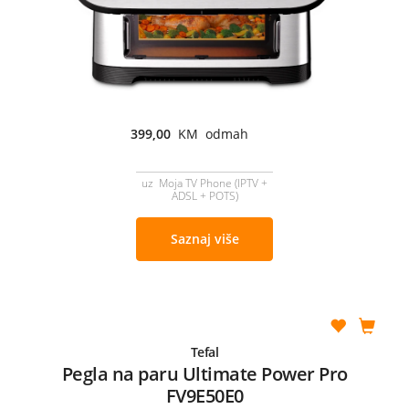
399,00
KM odmah
uz Moja TV Phone (IPTV +
ADSL + POTS)
Saznaj više
Tefal
Pegla na paru Ultimate Power Pro
FV9E50E0