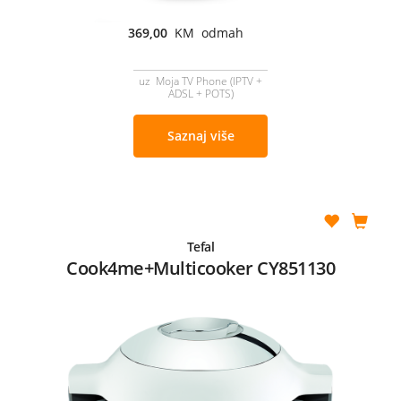
369,00
KM odmah
uz Moja TV Phone (IPTV +
ADSL + POTS)
Saznaj više
Tefal
Cook4me+Multicooker CY851130