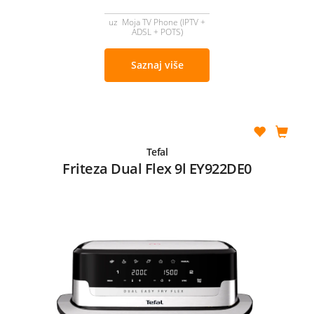
uz Moja TV Phone (IPTV +
ADSL + POTS)
Saznaj više
Tefal
Friteza Dual Flex 9l EY922DE0