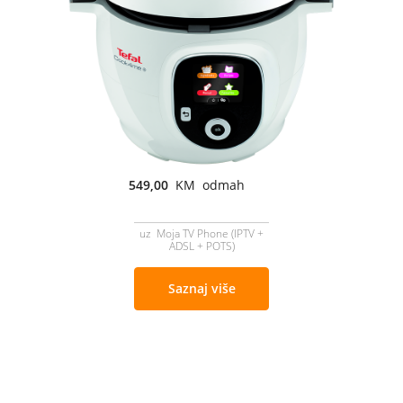
549,00
KM odmah
uz Moja TV Phone (IPTV +
ADSL + POTS)
Saznaj više