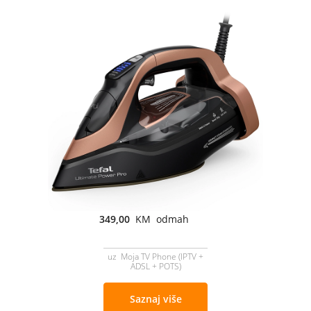
349,00
KM odmah
uz Moja TV Phone (IPTV +
ADSL + POTS)
Saznaj više