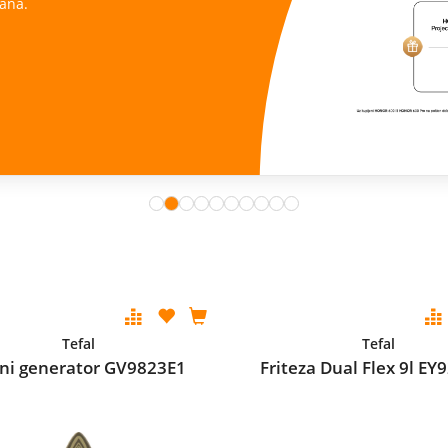
ana.
Tefal
Tefal
ni generator GV9823E1
Friteza Dual Flex 9l E