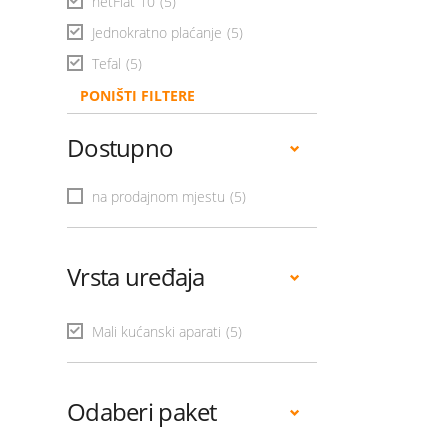
netFlat 10
(5)
Jednokratno plaćanje
(5)
Tefal
(5)
PONIŠTI FILTERE
Dostupno
na prodajnom mjestu
(5)
Vrsta uređaja
Mali kućanski aparati
(5)
Odaberi paket