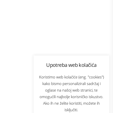
Program lojalnosti
Upotreba web kolačića
com
Bonus plus
sluga
Prijava za newsletter
Koristimo web kolačiće (eng. "cookies")
kako bismo personalizirali sadržaj i
oglase na našoj web stranici, te
elecom
omogućili najbolje korisničko iskustvo.
Ako ih ne želite koristiti, možete ih
isključiti.