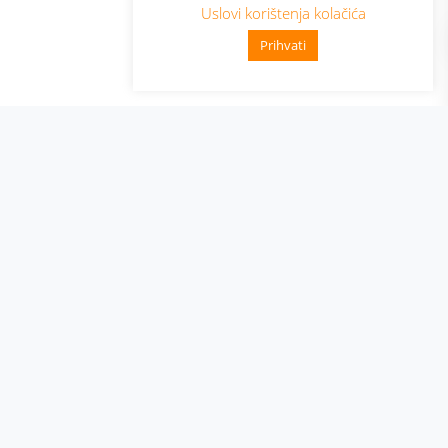
Uslovi korištenja kolačića
Prihvati
👋 Zdravo, kako mogu pomoći?