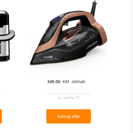
349,00
KM odmah
uz netFlat 10
Saznaj više