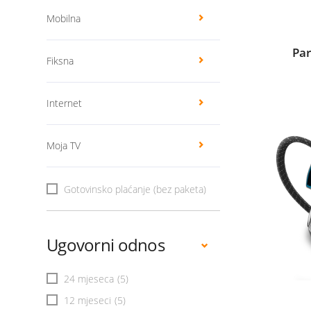
Mobilna
Par
Fiksna
Internet
Moja TV
Gotovinsko plaćanje (bez paketa)
Ugovorni odnos
24 mjeseca
(5)
12 mjeseci
(5)