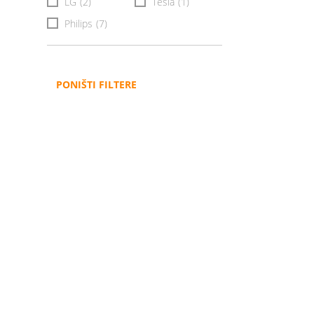
LG
(2)
Tesla
(1)
Philips
(7)
PONIŠTI FILTERE
Administracija
B2B
Nabavke i pozivi
Veleprodaja
Karijera
Partneri
Pristup informacijama
Sponzorstva
Arhiva vijesti
Donacije
Arhiva obavijesti
BH Telecom i SFF – Z
filmske priče