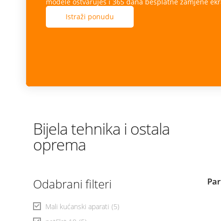
modele ostvaruješ i 365 dana besplatne zamjene ekr
Istraži ponudu
Bijela tehnika i ostala
oprema
Odabrani filteri
Par
Mali kućanski aparati
(5)