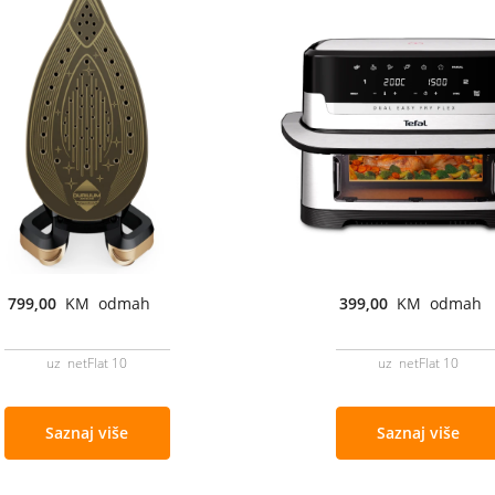
799,00
KM odmah
399,00
KM odmah
uz netFlat 10
uz netFlat 10
Saznaj više
Saznaj više