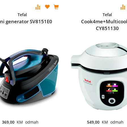
Tefal
Tefal
ni generator SV8151E0
Cook4me+Multicoo
CY851130
369,00
KM odmah
549,00
KM odmah