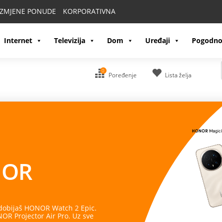
IZMJENE PONUDE
KORPORATIVNA
Internet
Televizija
Dom
Uređaji
Pogodno
0
Poređenje
Lista želja
OR
 dobijaš HONOR Watch 2 Epic.
R Projector Air Pro. Uz sve