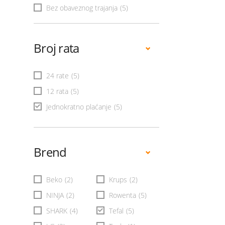
Bez obaveznog trajanja
(5)
Broj rata
24 rate
(5)
12 rata
(5)
Jednokratno plaćanje
(5)
Brend
Beko
(2)
Krups
(2)
NINJA
(2)
Rowenta
(5)
SHARK
(4)
Tefal
(5)