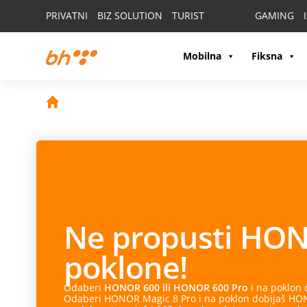
PRIVATNI
BIZ SOLUTION
TURIST
GAMING
Mobilna
Fiksna
Ne propusti
HON
poklone!
Odaberi
HONOR 600 ili HONOR 600 Pro
i na poklon
Odaberi HONOR Magic 8 Pro i na poklon dobijaš HONO