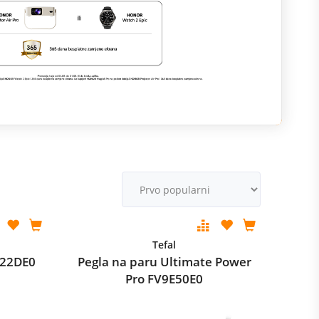
M
v
Tefal
Y922DE0
Pegla na paru Ultimate Power
Pro FV9E50E0