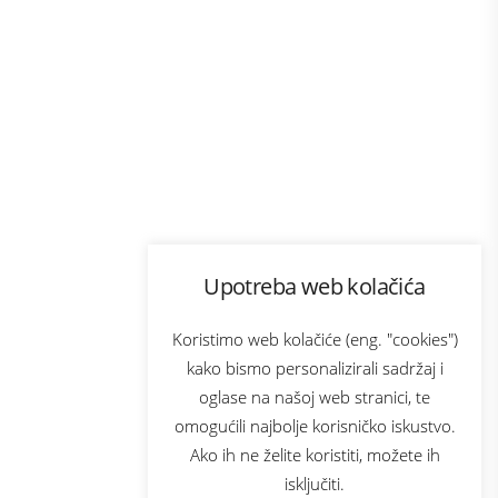
Program lojalnosti
Upotreba web kolačića
com
Bonus plus
sluga
Prijava za newsletter
Koristimo web kolačiće (eng. "cookies")
kako bismo personalizirali sadržaj i
oglase na našoj web stranici, te
elecom
omogućili najbolje korisničko iskustvo.
Ako ih ne želite koristiti, možete ih
isključiti.