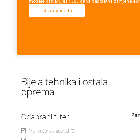
modele ostvaruješ i 365 dana besplatne zamjene ekr
Istraži ponudu
Bijela tehnika i ostala
oprema
Odabrani filteri
Par
Mali kućanski aparati
(5)