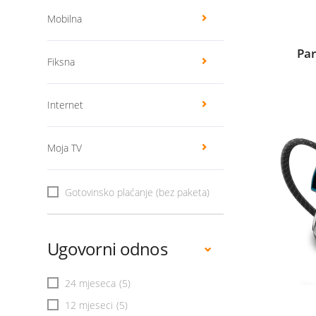
Mobilna
Par
Fiksna
Internet
Moja TV
Gotovinsko plaćanje (bez paketa)
Ugovorni odnos
24 mjeseca
(5)
12 mjeseci
(5)