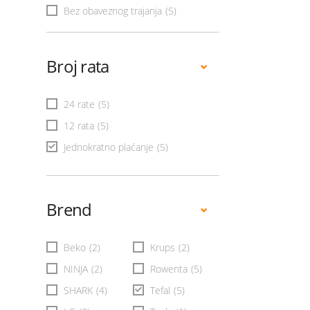
Bez obaveznog trajanja
(5)
Broj rata
24 rate
(5)
12 rata
(5)
Jednokratno plaćanje
(5)
Brend
Beko
(2)
Krups
(2)
NINJA
(2)
Rowenta
(5)
SHARK
(4)
Tefal
(5)