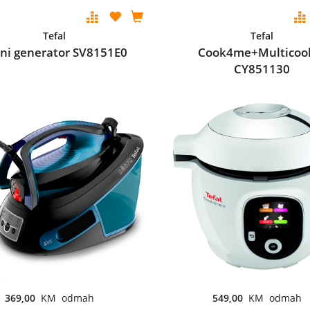
Tefal
Tefal
ni generator SV8151E0
Cook4me+Multicoo
CY851130
369,00
KM odmah
549,00
KM odmah