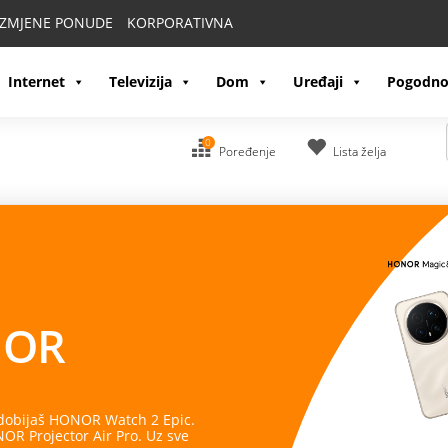
IZMJENE PONUDE
KORPORATIVNA
Internet
Televizija
Dom
Uređaji
Pogodno
0
Poređenje
Lista želja
OR
 dobijaš HONOR Watch 2 Epic.
R Projector Air Pro. Uz sve