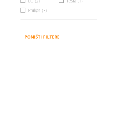
LG
(2)
Tesla
(1)
Philips
(7)
PONIŠTI FILTERE
Administracija
B2B
Nabavke i pozivi
Veleprodaja
Karijera
Partneri
Pristup informacijama
Sponzorstva
Arhiva vijesti
Donacije
Arhiva obavijesti
BH Telecom i SFF – Z
filmske priče