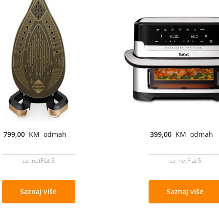
799,00
KM odmah
399,00
KM odmah
uz netFlat 5
uz netFlat 5
Saznaj više
Saznaj više