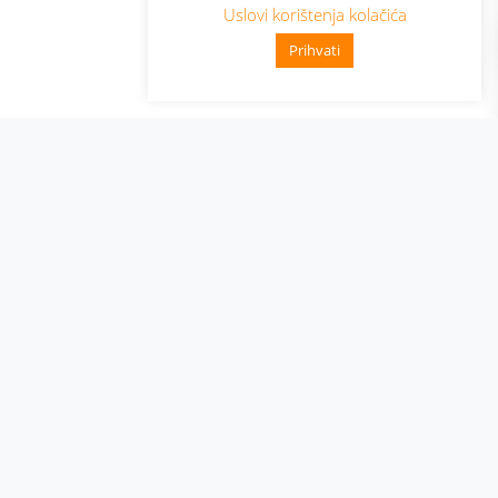
Uslovi korištenja kolačića
Prihvati
👋 Zdravo, kako mogu pomoći?