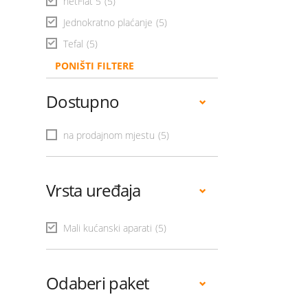
netFlat 5
(5)
Jednokratno plaćanje
(5)
Tefal
(5)
PONIŠTI FILTERE
Dostupno
na prodajnom mjestu
(5)
Vrsta uređaja
Mali kućanski aparati
(5)
Odaberi paket