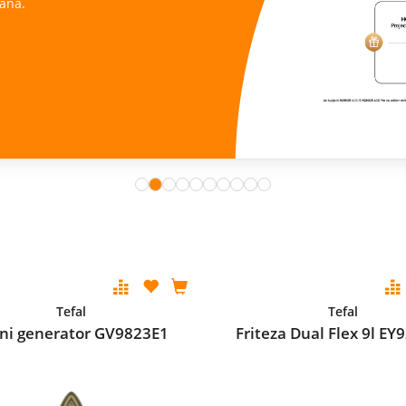
ana.
Tefal
Tefal
ni generator GV9823E1
Friteza Dual Flex 9l E