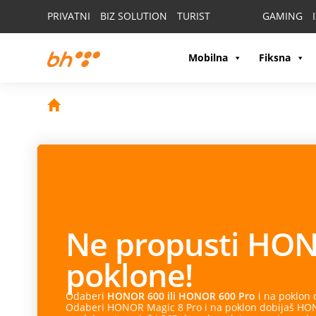
PRIVATNI
BIZ SOLUTION
TURIST
GAMING
Mobilna
Fiksna
Ne propusti
HON
poklone!
Odaberi
HONOR 600 ili HONOR 600 Pro
i na poklon
Odaberi HONOR Magic 8 Pro i na poklon dobijaš HONO