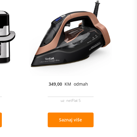
349,00
KM odmah
uz netFlat 5
Saznaj više