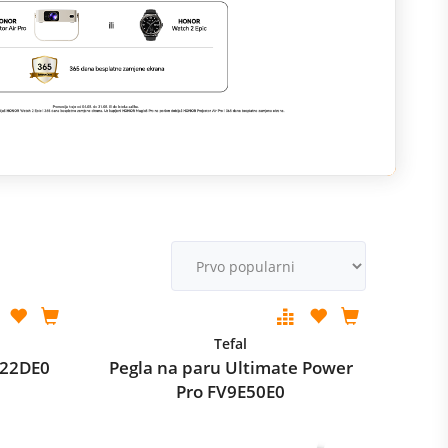
M
v
Tefal
Y922DE0
Pegla na paru Ultimate Power
Pro FV9E50E0