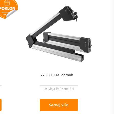
225,00
KM odmah
uz Moja TV Phone BH
Saznaj više