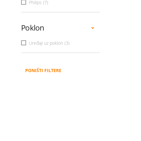
Philips
(7)
Poklon
Uređaji uz poklon
(3)
PONIŠTI FILTERE