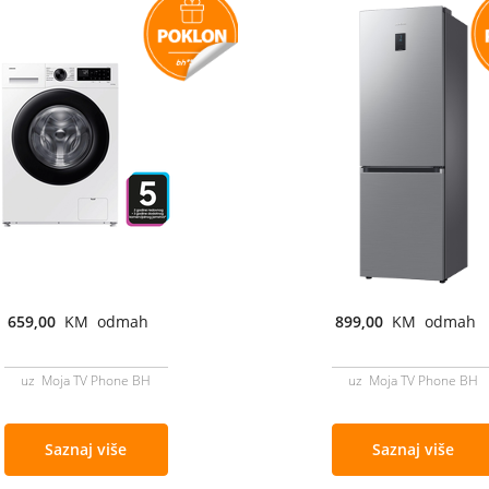
659,00
KM odmah
899,00
KM odmah
uz Moja TV Phone BH
uz Moja TV Phone BH
Saznaj više
Saznaj više