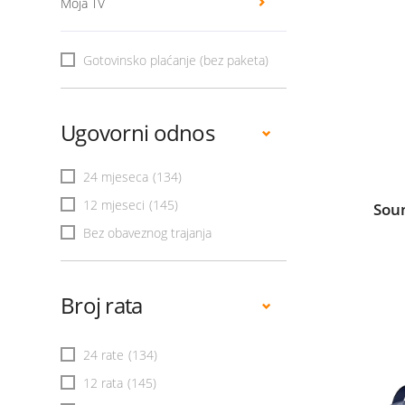
Moja TV
Gotovinsko plaćanje (bez paketa)
Ugovorni odnos
24 mjeseca
(134)
12 mjeseci
(145)
Sou
Bez obaveznog trajanja
Broj rata
24 rate
(134)
12 rata
(145)