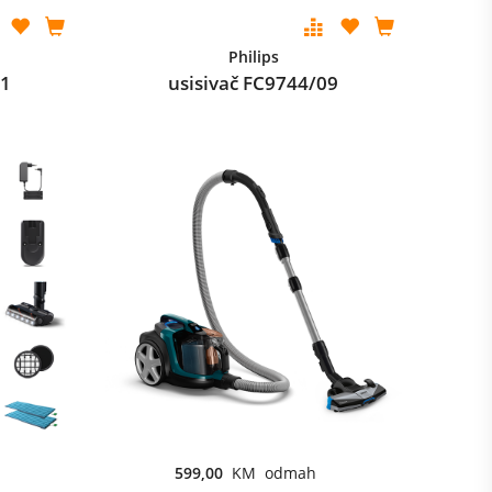
Philips
01
usisivač FC9744/09
599,00
KM odmah