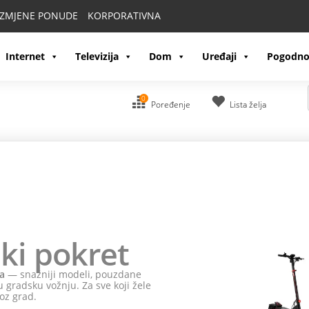
IZMJENE PONUDE
KORPORATIVNA
Internet
Televizija
Dom
Uređaji
Pogodno
0
Poređenje
Lista želja
ki pokret
a
— snažniji modeli, pouzdane
 gradsku vožnju. Za sve koji žele
oz grad.