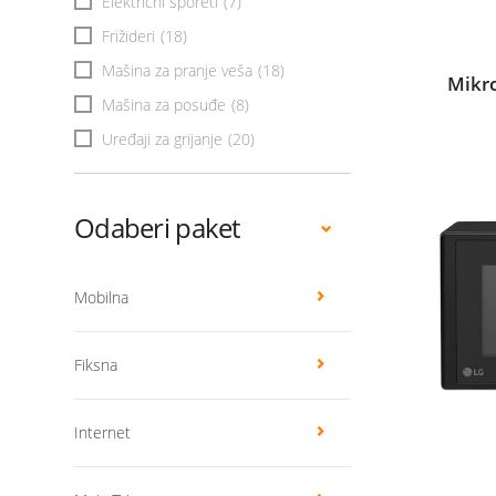
Električni šporeti
(7)
Frižideri
(18)
Mašina za pranje veša
(18)
Mikr
Mašina za posuđe
(8)
Uređaji za grijanje
(20)
Odaberi paket
Mobilna
Fiksna
Internet