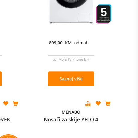
899,00
KM odmah
uz Moja TV Phone BH
Saznaj više
MENABO
9/EK
Nosači za skije YELO 4