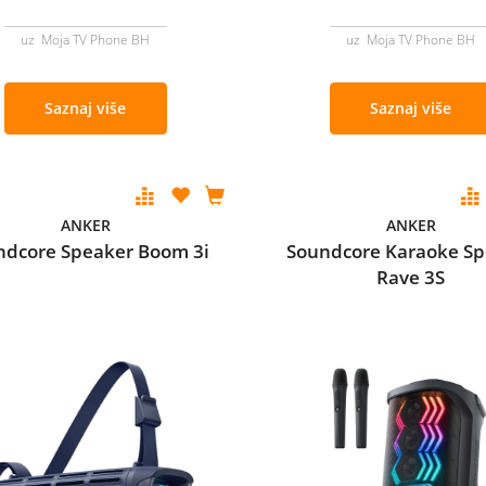
uz Moja TV Phone BH
uz Moja TV Phone BH
Saznaj više
Saznaj više
ANKER
ANKER
ndcore Speaker Boom 3i
Soundcore Karaoke Sp
Rave 3S