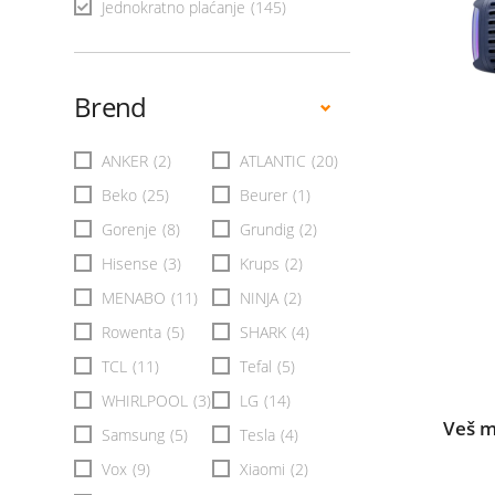
Jednokratno plaćanje
(145)
Brend
ANKER
(2)
ATLANTIC
(20)
Beko
(25)
Beurer
(1)
Gorenje
(8)
Grundig
(2)
Hisense
(3)
Krups
(2)
MENABO
(11)
NINJA
(2)
Rowenta
(5)
SHARK
(4)
TCL
(11)
Tefal
(5)
WHIRLPOOL
(3)
LG
(14)
Veš 
Samsung
(5)
Tesla
(4)
Vox
(9)
Xiaomi
(2)