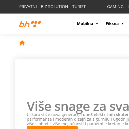
PRIVATNI
BIZ SOLUTION
TURIST
GAMING
Mobilna
Fiksna
Više snage za sva
Uskoro stiže nova generacija
oneS električnih skuter
performanse i moderan dizajn za sigurniju i ugodniju
više slobode, više mogućnosti i pametnije kretanje kr