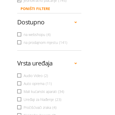
Jednokratno plaćanje
(145)
PONIŠTI FILTERE
Dostupno
na webshopu
(4)
na prodajnom mjestu
(141)
Vrsta uređaja
Audio Video
(2)
Auto oprema
(11)
Mali kućanski aparati
(34)
Uređaji za hlađenje
(23)
Pročišćivači zraka
(4)