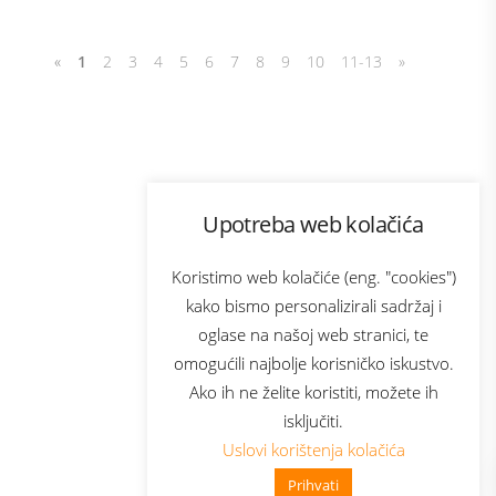
«
1
2
3
4
5
6
7
8
9
10
11-13
»
Program lojalnosti
Upotreba web kolačića
com
Bonus plus
sluga
Prijava za newsletter
Koristimo web kolačiće (eng. "cookies")
kako bismo personalizirali sadržaj i
oglase na našoj web stranici, te
elecom
omogućili najbolje korisničko iskustvo.
Ako ih ne želite koristiti, možete ih
isključiti.
Uslovi korištenja kolačića
Prihvati
👋 Zdravo, kako mogu pomoći?