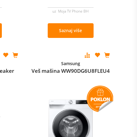
uz Moja TV Phone BH
Saznaj više
Samsung
eaker
Veš mašina WW90DG6U8FLEU4