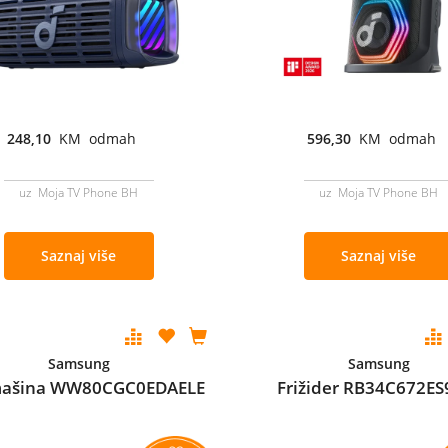
248,10
KM odmah
596,30
KM odmah
uz Moja TV Phone BH
uz Moja TV Phone BH
Saznaj više
Saznaj više
Samsung
Samsung
mašina WW80CGC0EDAELE
Frižider RB34C672ES