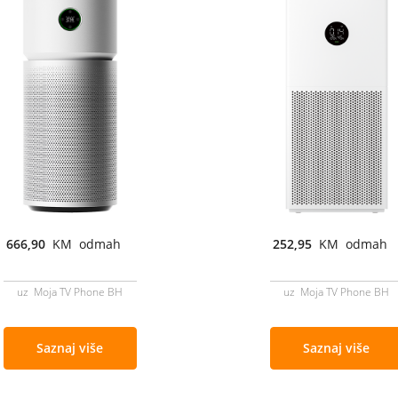
666,90
KM odmah
252,95
KM odmah
uz Moja TV Phone BH
uz Moja TV Phone BH
Saznaj više
Saznaj više