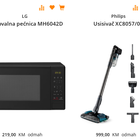
LG
Philips
ovalna pećnica MH6042D
Usisivač XC8057/
219,00
KM odmah
999,00
KM odmah