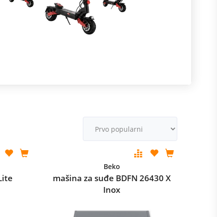
R
m
M
v
Beko
Lite
mašina za suđe BDFN 26430 X
Inox