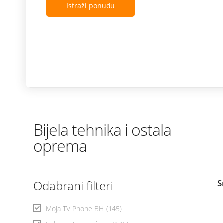
Istraži ponudu
Bijela tehnika i ostala
oprema
Odabrani filteri
S
Moja TV Phone BH
(145)