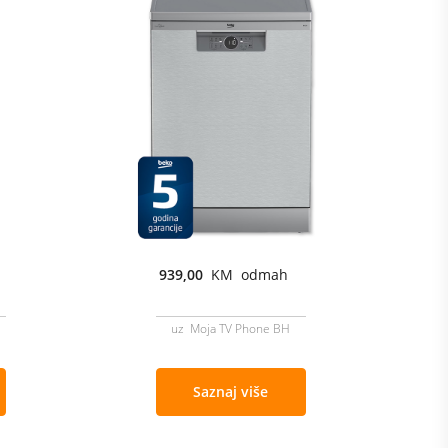
939,00
KM odmah
uz Moja TV Phone BH
Saznaj više