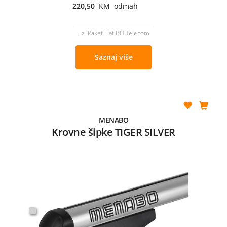
220,50
KM odmah
uz Paket Flat BH Telecom
Saznaj više
MENABO
Krovne šipke TIGER SILVER