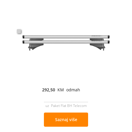
292,50
KM odmah
uz Paket Flat BH Telecom
Saznaj više