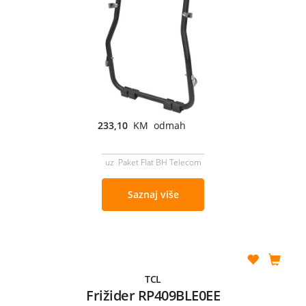
233,10
KM odmah
uz Paket Flat BH Telecom
Saznaj više
TCL
Frižider RP409BLE0EE