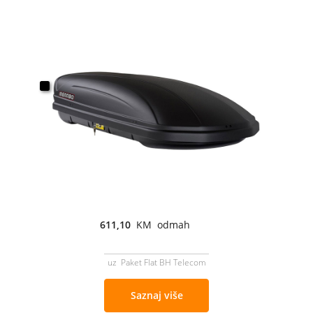
611,10
KM odmah
uz Paket Flat BH Telecom
Saznaj više