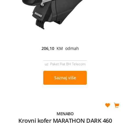
206,10
KM odmah
uz Paket Flat BH Telecom
Saznaj više
MENABO
Krovni kofer MARATHON DARK 460