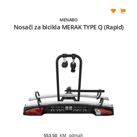
MENABO
Nosači za bicikla MERAK TYPE Q (Rapid)
553,50
KM odmah