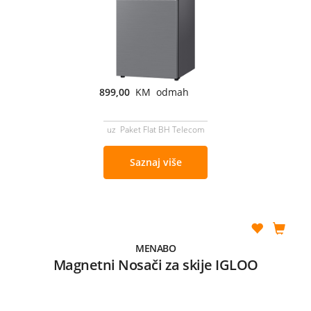
899,00
KM odmah
uz Paket Flat BH Telecom
Saznaj više
MENABO
Magnetni Nosači za skije IGLOO