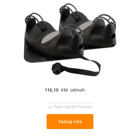
116,10
KM odmah
uz Paket Flat BH Telecom
Saznaj više