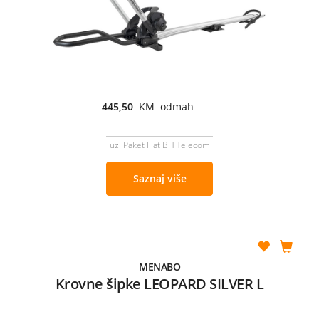
445,50
KM odmah
uz Paket Flat BH Telecom
Saznaj više
MENABO
Krovne šipke LEOPARD SILVER L