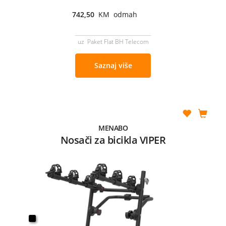
742,50
KM odmah
uz Paket Flat BH Telecom
Saznaj više
MENABO
Nosači za bicikla VIPER