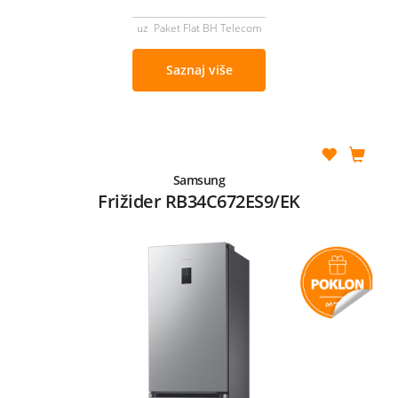
uz Paket Flat BH Telecom
Saznaj više
Samsung
Frižider RB34C672ES9/EK