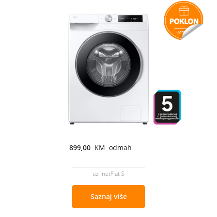
899,00
KM odmah
uz netFlat S
Saznaj više