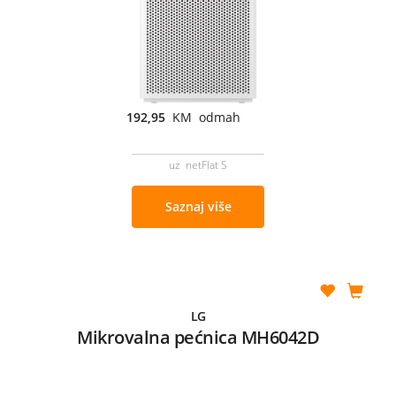
192,95
KM odmah
uz netFlat S
Saznaj više
LG
Mikrovalna pećnica MH6042D