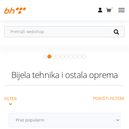
0
Mobilna
Fiksna
Vaš partner u
Internet
pokretu
Apple Watch
– vaš partner za
Televizija
zdraviji i aktivniji život.
Istraži ponudu
Dom
Bijela tehnika i ostala oprema
Uređaji
Pogodnosti
PONIŠTI FILTERE
FILTER
Akcije
Podrška