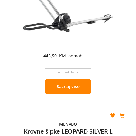
445,50
KM odmah
uz netFlat S
Saznaj više
MENABO
Krovne šipke LEOPARD SILVER L