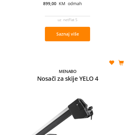
899,00
KM odmah
uz netFlat S
Saznaj više
MENABO
Nosači za skije YELO 4