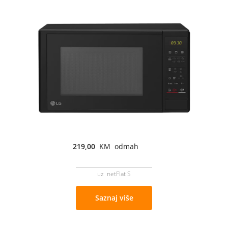
219,00
KM odmah
uz netFlat S
Saznaj više