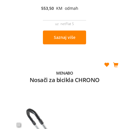
553,50
KM odmah
uz netFlat S
Saznaj više
MENABO
Nosači za bicikla CHRONO