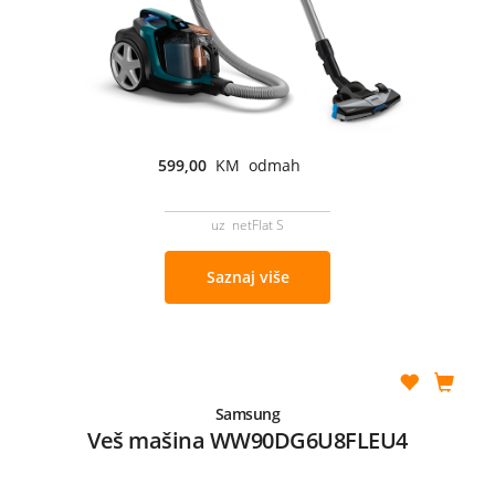
599,00
KM odmah
uz netFlat S
Saznaj više
Samsung
Veš mašina WW90DG6U8FLEU4