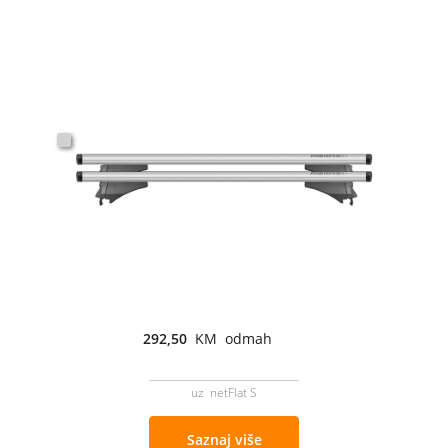
292,50
KM odmah
uz netFlat S
Saznaj više