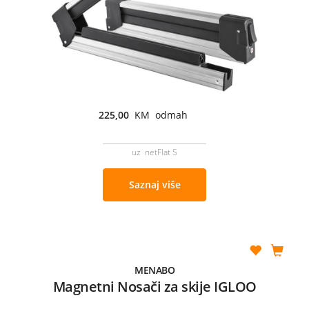
225,00
KM odmah
uz netFlat S
Saznaj više
MENABO
Magnetni Nosači za skije IGLOO