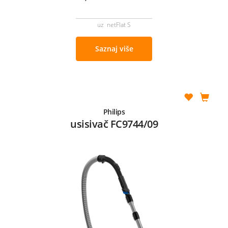
uz netFlat S
Saznaj više
Philips
usisivač FC9744/09