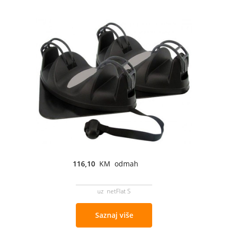
116,10
KM odmah
uz netFlat S
Saznaj više