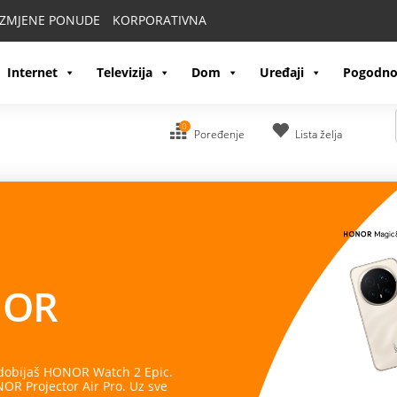
IZMJENE PONUDE
KORPORATIVNA
Internet
Televizija
Dom
Uređaji
Pogodno
0
Poređenje
Lista želja
OR
 dobijaš HONOR Watch 2 Epic.
R Projector Air Pro. Uz sve