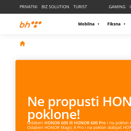
PRIVATNI
BIZ SOLUTION
TURIST
GAMING
Mobilna
Fiksna
Ne propusti
HON
poklone!
Odaberi
HONOR 600 ili HONOR 600 Pro
i na poklon
Odaberi HONOR Magic 8 Pro i na poklon dobijaš HONO