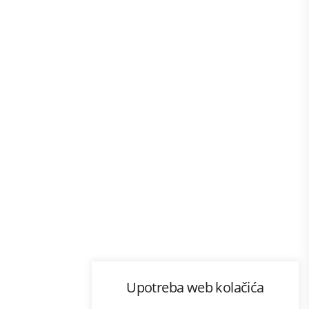
Program lojalnosti
Upotreba web kolačića
com
Bonus plus