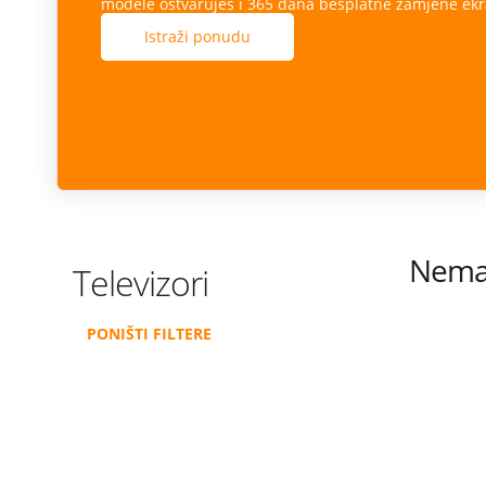
modele ostvaruješ i 365 dana besplatne zamjene ekr
Istraži ponudu
Nema 
Televizori
PONIŠTI FILTERE