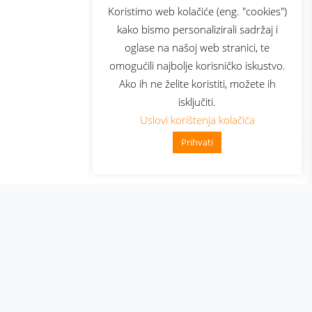
sluga
Prijava za newsletter
Koristimo web kolačiće (eng. "cookies")
kako bismo personalizirali sadržaj i
oglase na našoj web stranici, te
elecom
omogućili najbolje korisničko iskustvo.
Ako ih ne želite koristiti, možete ih
isključiti.
Uslovi korištenja kolačića
Prihvati
👋 Zdravo, kako mogu pomoći