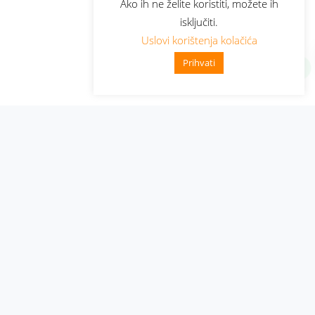
Ako ih ne želite koristiti, možete ih
isključiti.
Uslovi korištenja kolačića
Prihvati
Administracija
Nabavke i pozivi