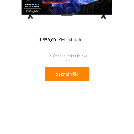
1.359,00
KM odmah
uz Osnovni paket fizicka
lica
Saznaj više