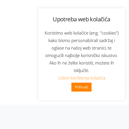
Upotreba web kolačića
Koristimo web kolačiće (eng. "cookies")
kako bismo personalizirali sadržaj i
oglase na našoj web stranici, te
omogućili najbolje korisničko iskustvo.
Ako ih ne želite koristiti, možete ih
isključiti.
Uslovi korištenja kolačića
Prihvati